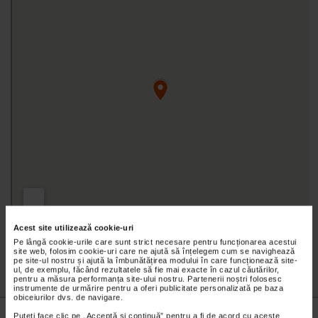
Acest site utilizează cookie-uri
Pe lângă cookie-urile care sunt strict necesare pentru funcționarea acestui
site web, folosim cookie-uri care ne ajută să înțelegem cum se navighează
pe site-ul nostru și ajută la îmbunătățirea modului în care funcționează site-
ul, de exemplu, făcând rezultatele să fie mai exacte în cazul căutărilor,
pentru a măsura performanța site-ului nostru. Partenerii noștri folosesc
instrumente de urmărire pentru a oferi publicitate personalizată pe baza
obiceiurilor dvs. de navigare.
Nu lăsa niciun
preț mic
neobservat.
Puteți face clic pe „Acceptă si continuă” pentru a fi de acord cu aceste