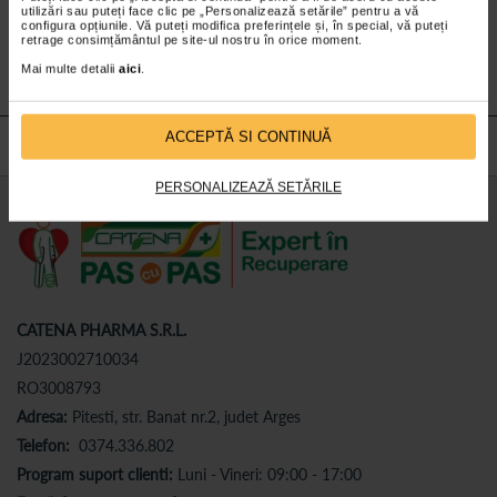
utilizări sau puteți face clic pe „Personalizează setările” pentru a vă
Abonează-te
la newsletter-ul nostru!
configura opțiunile. Vă puteți modifica preferințele și, în special, vă puteți
retrage consimțământul pe site-ul nostru în orice moment.
Abonare
Mai multe detalii
aici
.
ACCEPTĂ SI CONTINUĂ
PERSONALIZEAZĂ SETĂRILE
CATENA PHARMA S.R.L.
J2023002710034
RO3008793
Adresa:
Pitesti, str. Banat nr.2, judet Arges
Telefon:
0374.336.802
Program suport clienti:
Luni - Vineri: 09:00 - 17:00