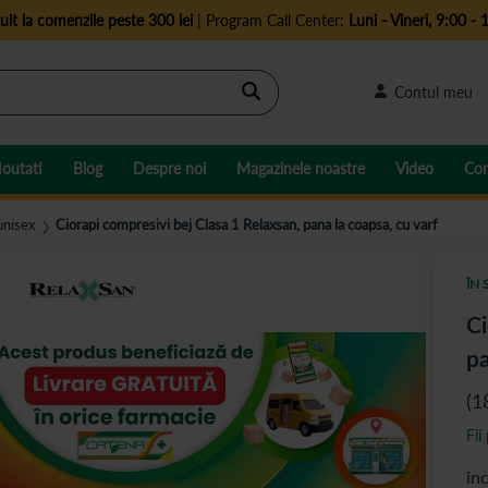
uit la comenzile peste 300 lei
| Program Call Center:
Luni - Vineri, 9:00 - 
Cautare
Contul meu
outati
Blog
Despre noi
Magazinele noastre
Video
Con
unisex
Ciorapi compresivi bej Clasa 1 Relaxsan, pana la coapsa, cu varf
❯
ÎN 
Ci
pa
(1
Fii
în