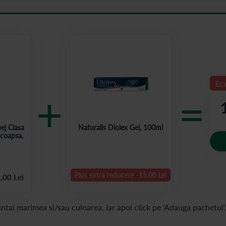
Ec
+
=
ej Clasa
Naturalis Diolex Gel, 100ml
 coapsa,
Plus extra reducere
-
15,00 Lei
,00
Lei
44,20 Lei