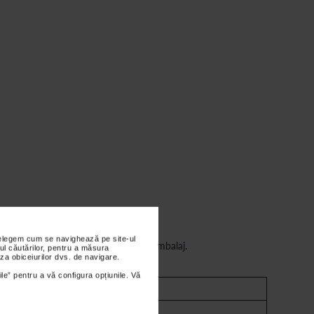
nțelegem cum se navighează pe site-ul
conform instructiunilor indicate pe ambalaj.
ul căutărilor, pentru a măsura
za obiceiurilor dvs. de navigare.
ile” pentru a vă configura opțiunile. Vă
eznei (cm)