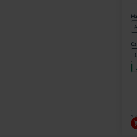
Ma
Ca
1 v