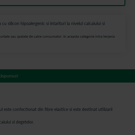
ilicon hipoalergenic si intarituri la nivelul calcaiului si
urtate sau spalate de catre consumator. In aceasta categorie intra lenjeria
 răspunsuri
te confectionat din fibre elastice si este destinat utilizarii
aiului si degetelor.