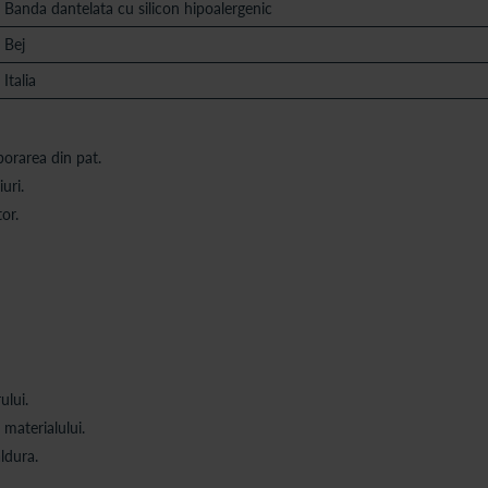
Banda dantelata cu silicon hipoalergenic
Bej
Italia
borarea din pat.
uri.
or.
ului.
 materialului.
aldura.