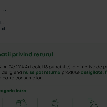
ului.
ui.
lui.