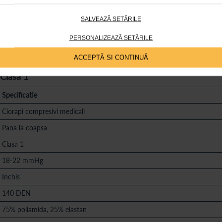
58-73
23-25.5
SALVEAZĂ SETĂRILE
63-83
25.5-28
PERSONALIZEAZĂ SETĂRILE
28-30.5
68-93
ACCEPTĂ SI CONTINUĂ
 Clasa 1
Specificatie
Ciorapi compresivi medicali
Pana la coapsa
Clasa 1
18-22 mmHg
Inchis
140 DEN
75% poliamida, 25% elastan