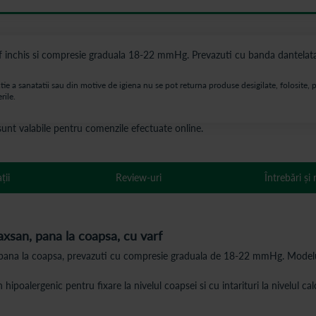
 inchis si compresie graduala 18-22 mmHg. Prevazuti cu banda dantelata cu s
 a sanatatii sau din motive de igiena nu se pot returna produse desigilate, folosite, p
rile.
s sunt valabile pentru comenzile efectuate online.
ții
Review-uri
Întrebări și
axsan, pana la coapsa, cu varf
 pana la coapsa, prevazuti cu compresie graduala de 18-22 mmHg. Modelul es
hipoalergenic pentru fixare la nivelul coapsei si cu intarituri la nivelul calc