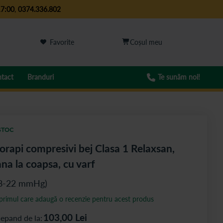
17:00
,
0374.336.802
Favorite
tact
Branduri
Te sunăm noi!
STOC
orapi compresivi bej Clasa 1 Relaxsan,
na la coapsa, cu varf
8-22 mmHg)
 primul care adaugă o recenzie pentru acest produs
103,00
Lei
cepand de la