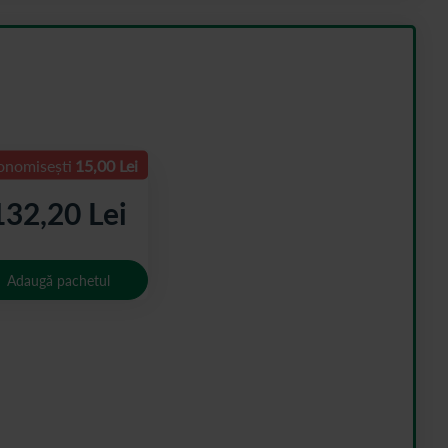
onomisești
15,00 Lei
132,20 Lei
Adaugă pachetul