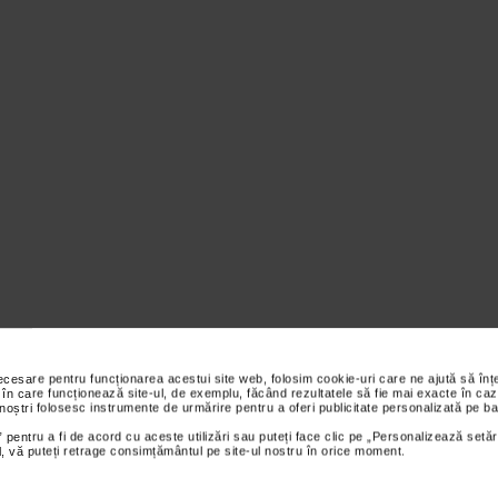
necesare pentru funcționarea acestui site web, folosim cookie-uri care ne ajută să î
tarea tabelului de marimi al producatorului si efectuarea masuratorilor 
 în care funcționează site-ul, de exemplu, făcând rezultatele să fie mai exacte în caz
 noștri folosesc instrumente de urmărire pentru a oferi publicitate personalizată pe ba
 a produsului pe membrul inferior.
 pentru a fi de acord cu aceste utilizări sau puteți face clic pe „Personalizează setăr
ial, vă puteți retrage consimțământul pe site-ul nostru în orice moment.
Greutate (kg)
Circumferinta gl
48-63
20.5-23