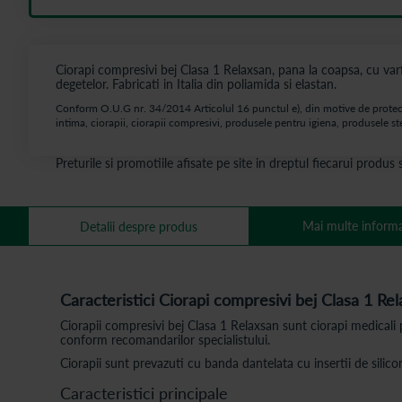
Ciorapi compresivi bej Clasa 1 Relaxsan, pana la coapsa, cu varf
degetelor. Fabricati in Italia din poliamida si elastan.
Conform O.U.G nr. 34/2014 Articolul 16 punctul e), din motive de protectie
intima, ciorapii, ciorapii compresivi, produsele pentru igiena, produsele ste
Preturile si promotiile afisate pe site in dreptul fiecarui produ
Mai multe informa
Detalii despre produs
Caracteristici Ciorapi compresivi bej Clasa 1 Rel
Ciorapii compresivi bej Clasa 1 Relaxsan sunt ciorapi medicali
conform recomandarilor specialistului.
Ciorapii sunt prevazuti cu banda dantelata cu insertii de silicon 
Caracteristici principale