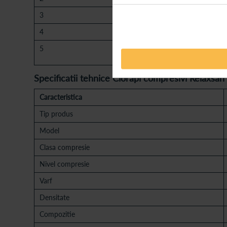
3
162-174
4
166-182
5
174-190
Specificatii tehnice Ciorapi compresivi Relaxsan
Caracteristica
Tip produs
Model
Clasa compresie
Nivel compresie
Varf
Densitate
Compozitie