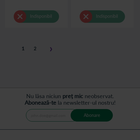
Indisponibil
Indisponibil
Pagina
în
1
Pagina
2
❯
acest
Pagina
Pasul
moment
următor
cititi
pagina
Nu lăsa niciun
preț mic
neobservat.
Abonează-te
la newsletter-ul nostru!
Abonare