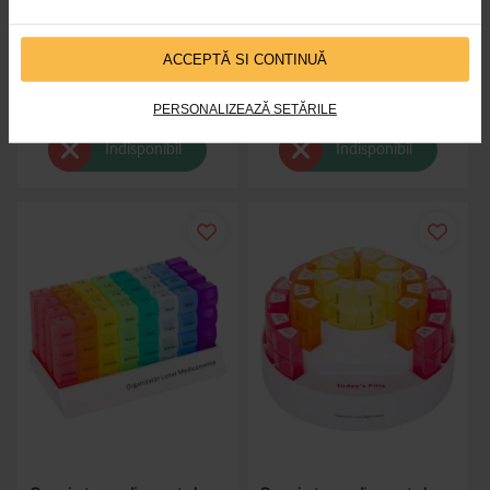
Organizator pentru
Organizator medicamente cu 28
medicamente, cu arc, Bazarul de
casete, color, Bazarul de Sanatate
ACCEPTĂ SI CONTINUĂ
Sanatate
PERSONALIZEAZĂ SETĂRILE
Indisponibil
Indisponibil