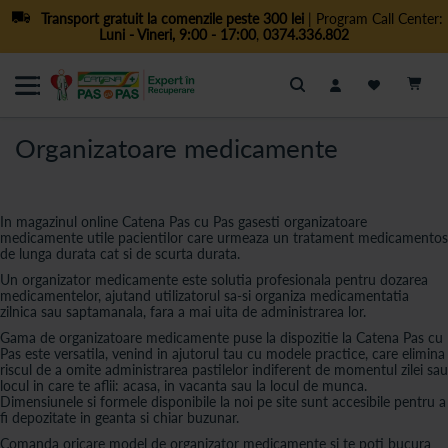
Transport gratuit la comenzile peste 300 lei
| Program Call Center:
Luni - Vineri, 9:00 - 17:00
,
0374.336.802
Cautare
Organizatoare medicamente
In magazinul online Catena Pas cu Pas gasesti organizatoare
medicamente utile pacientilor care urmeaza un tratament medicamentos
de lunga durata cat si de scurta durata.
Un organizator medicamente este solutia profesionala pentru dozarea
medicamentelor, ajutand utilizatorul sa-si organiza medicamentatia
zilnica sau saptamanala, fara a mai uita de administrarea lor.
Gama de organizatoare medicamente puse la dispozitie la Catena Pas cu
Pas este versatila, venind in ajutorul tau cu modele practice, care elimina
riscul de a omite administrarea pastilelor indiferent de momentul zilei sau
locul in care te aflii: acasa, in vacanta sau la locul de munca.
Dimensiunele si formele disponibile la noi pe site sunt accesibile pentru a
fi depozitate in geanta si chiar buzunar.
Comanda oricare model de organizator medicamente si te poti bucura