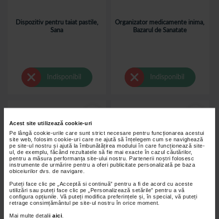
Dispozitiv pentru taiat pastile,
Organizator medicamente inima,
Sana
Bazarul de Sanatate
Indisponibil
Indisponibil
Acest site utilizează cookie-uri
Pe lângă cookie-urile care sunt strict necesare pentru funcționarea acestui
site web, folosim cookie-uri care ne ajută să înțelegem cum se navighează
pe site-ul nostru și ajută la îmbunătățirea modului în care funcționează site-
ul, de exemplu, făcând rezultatele să fie mai exacte în cazul căutărilor,
pentru a măsura performanța site-ului nostru. Partenerii noștri folosesc
instrumente de urmărire pentru a oferi publicitate personalizată pe baza
obiceiurilor dvs. de navigare.
Puteți face clic pe „Acceptă si continuă” pentru a fi de acord cu aceste
utilizări sau puteți face clic pe „Personalizează setările” pentru a vă
configura opțiunile. Vă puteți modifica preferințele și, în special, vă puteți
retrage consimțământul pe site-ul nostru în orice moment.
Mai multe detalii
aici
.