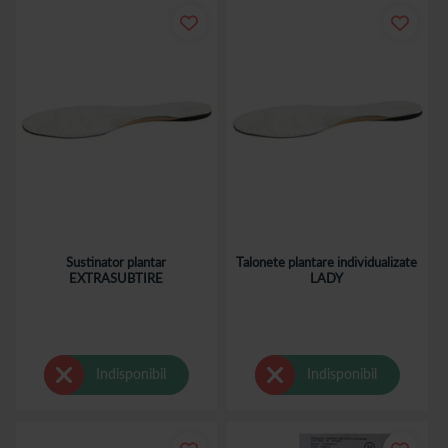
Cum sunt realizate branturile personalizate?
Procesul incepe cu efectuarea unei amprentari plantare
computerizate. Pe baza informatiilor obtinute, branturile sunt
confectionate conform caracteristicilor individuale ale
piciorului.
Amprentarea plantara permite evaluarea modului de sprijin si
reprezinta etapa necesara pentru realizarea de branturi
personalizate.
Unde pot efectua amprentarea plantara?
Sustinator plantar
Talonete plantare individualizate
Amprentarea plantara este inclusa la achizitia unei perechi de
EXTRASUBTIRE
LADY
branturi personalizate in cadrul Centrelor de diagnosticare a
talpii Catena Pas cu Pas. Programarea prealabila este
necesara.
Brasov
Indisponibil
Indisponibil
Str. Branduselor, nr. 74
Bucuresti