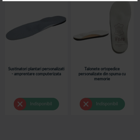
Pentru informatii suplimentare si programari, te asteptam in
unul dintre Centrele de diagnosticare a talpii Catena Pas cu
Pas.
Sustinatori plantari personalizati
Talonete ortopedice
- amprentare computerizata
personalizate din spuma cu
memorie
Indisponibil
Indisponibil