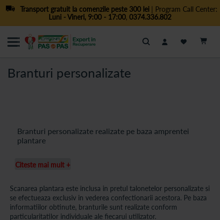
Transport gratuit la comenzile peste 300 lei
| Program Call Center:
Luni - Vineri, 9:00 - 17:00
,
0374.336.802
Cautare
Branturi personalizate
Branturi personalizate realizate pe baza amprentei
plantare
Branturile personalizate sunt confectionate pe baza unei
Citeste mai mult +
amprentari plantare computerizate, efectuata in
cadrul
Centrelor de diagnosticare a talpii Catena Pas cu Pas
.
Amprentarea plantara este disponibila exclusiv in vederea
Scanarea plantara este inclusa in pretul talonetelor personalizate si
realizarii unei perechi de branturi personalizate si este inclusa
se efectueaza exclusiv in vederea confectionarii acestora. Pe baza
in pretul acestora.
informatiilor obtinute, branturile sunt realizate conform
particularitatilor individuale ale fiecarui utilizator.