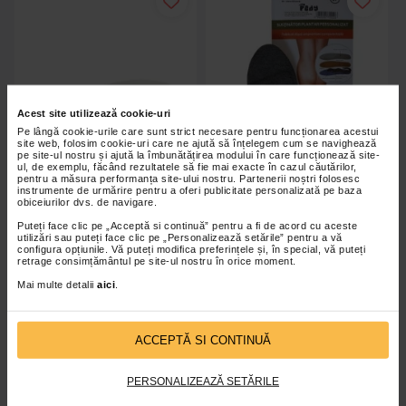
Str. Stefan cel Mare, nr. 48, Sector 2
Calea Crangasi, nr. 14, bl. 40, Sector 6
Str. Stirbei Voda, nr. 17, Sector 1
B-dul Ion Mihalache, nr. 193, Sector 1
Acest site utilizează cookie-uri
Clientul achita contravaloarea branturilor personalizate.
Pe lângă cookie-urile care sunt strict necesare pentru funcționarea acestui
site web, folosim cookie-uri care ne ajută să înțelegem cum se navighează
Acestea nu pot fi comandate direct online, deoarece
pe site-ul nostru și ajută la îmbunătățirea modului în care funcționează site-
realizarea lor necesita efectuarea amprentarii plantare intr-
ul, de exemplu, făcând rezultatele să fie mai exacte în cazul căutărilor,
unul dintre centrele mentionate.
pentru a măsura performanța site-ului nostru. Partenerii noștri folosesc
instrumente de urmărire pentru a oferi publicitate personalizată pe baza
obiceiurilor dvs. de navigare.
Sustinator plantar Dublu Memo
Sustinator plantar Sport cu
De ce sa alegi branturile personalizate Catena Pas cu
Puteți face clic pe „Acceptă si continuă” pentru a fi de acord cu aceste
personalizat
spuma de memorie
Pas?
utilizări sau puteți face clic pe „Personalizează setările” pentru a vă
configura opțiunile. Vă puteți modifica preferințele și, în special, vă puteți
retrage consimțământul pe site-ul nostru în orice moment.
Realizate pe baza amprentei plantare individuale;
Mai multe detalii
aici
.
Confectionate conform caracteristicilor fiecarui utilizator;
Evaluarea si procesul de realizare sunt efectuate de personal
Indisponibil
Indisponibil
specializat;
ACCEPTĂ SI CONTINUĂ
Disponibile in centre dedicate diagnosticarii plantare;
Pot fi utilizate in activitatile zilnice, conform recomandarilor
PERSONALIZEAZĂ SETĂRILE
specialistului.