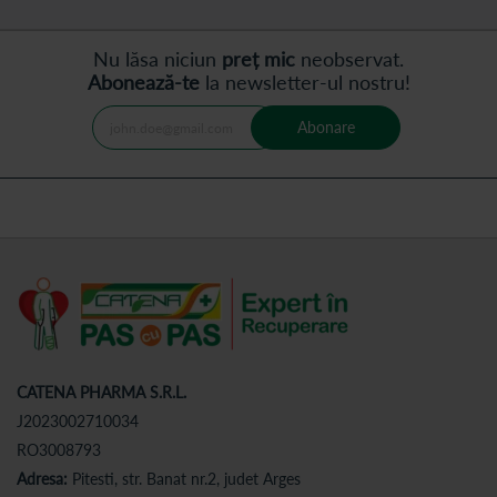
Nu lăsa niciun
preț mic
neobservat.
Abonează-te
la newsletter-ul nostru!
Abonare
CATENA PHARMA S.R.L.
J2023002710034
RO3008793
Adresa:
Pitesti, str. Banat nr.2, judet Arges