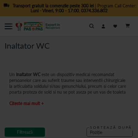
Transport gratuit la comenzile peste 300 lei
| Program Call Center:
Luni - Vineri, 9:00 - 17:00
,
0374.336.802
Cautare
Inaltator WC
Un
inaltator WC
este un dispozitiv medical recomandat
persoanelor care au suferit traume sau interventii chirurgicale
la articulatia soldului si/sau genunchiului, precum si celor care
poarta proteza de sold si nu se pot aseza pe un vas de toaleta
cu inaltime normala. Utilizarea unui inaltator WC este
Citeste mai mult +
recomandata si persoanelor in varsta, cu dificultati de
deplasare, probleme de echilibru sau cu mobilitate redusa,
usurandu-le mult asezarea si ridicarea.
Avantajul unui inaltator pentru WC
este acela ca se poate
SORTEAZĂ DUPĂ
monta pe orice vas de forma si dimensiune uzuala. De
Filtrează
asemenea, prinderea este sigura datorita clapelor de fixare.