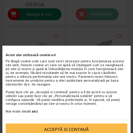
135,00 Lei
Indisponibil
Adaugă în coș
Acest site utilizează cookie-uri
Pe lângă cookie-urile care sunt strict necesare pentru funcționarea acestui
site web, folosim cookie-uri care ne ajută să înțelegem cum se navighează
pe site-ul nostru și ajută la îmbunătățirea modului în care funcționează site-
ul, de exemplu, făcând rezultatele să fie mai exacte în cazul căutărilor,
pentru a măsura performanța site-ului nostru. Partenerii noștri folosesc
instrumente de urmărire pentru a oferi publicitate personalizată pe baza
obiceiurilor dvs. de navigare.
Puteți face clic pe „Acceptă si continuă” pentru a fi de acord cu aceste
utilizări sau puteți face clic pe „Personalizează setările” pentru a vă
configura opțiunile. Vă puteți modifica preferințele și, în special, vă puteți
retrage consimțământul pe site-ul nostru în orice moment.
Inaltator wc 15cm, cu capac,
Inaltator WC 15 cm cu capac,
Mai multe detalii
aici
.
TCM698
JL669B-15
ACCEPTĂ SI CONTINUĂ