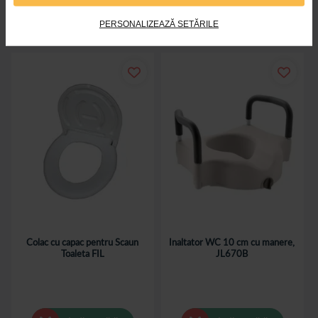
Indisponibil
Indisponibil
PERSONALIZEAZĂ SETĂRILE
Colac cu capac pentru Scaun
Inaltator WC 10 cm cu manere,
Toaleta FIL
JL670B