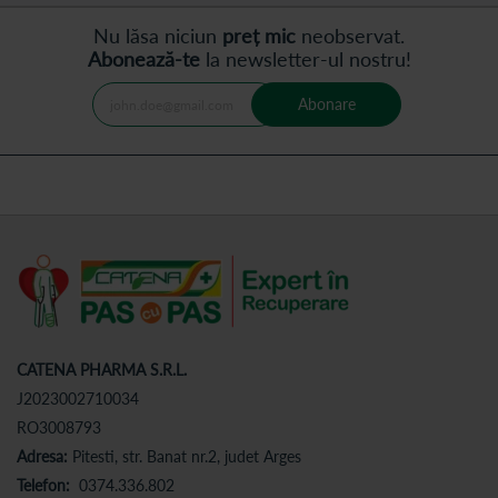
Nu lăsa niciun
preț mic
neobservat.
Abonează-te
la newsletter-ul nostru!
Abonare
CATENA PHARMA S.R.L.
J2023002710034
RO3008793
Adresa:
Pitesti, str. Banat nr.2, judet Arges
Telefon:
0374.336.802