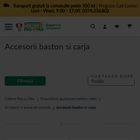
Transport gratuit la comenzile peste 300 lei
| Program Call Center:
Luni - Vineri, 9:00 - 17:00
,
0374.336.802
Cautare
Accesorii baston si carja
SORTEAZĂ DUPĂ
Filtrează
Catena Pas cu Pas
Dispozitive ajutatoare pentru mers
❯
❯
Accesorii si piese de schimb
Accesorii baston si carja
❯
8
produse