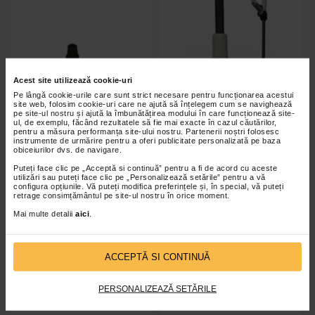
Acest site utilizează cookie-uri
Pe lângă cookie-urile care sunt strict necesare pentru funcționarea acestui
site web, folosim cookie-uri care ne ajută să înțelegem cum se navighează
pe site-ul nostru și ajută la îmbunătățirea modului în care funcționează site-
ul, de exemplu, făcând rezultatele să fie mai exacte în cazul căutărilor,
pentru a măsura performanța site-ului nostru. Partenerii noștri folosesc
instrumente de urmărire pentru a oferi publicitate personalizată pe baza
obiceiurilor dvs. de navigare.
Amortizor din cauciuc negru
Trepied pentru carja
Puteți face clic pe „Acceptă si continuă” pentru a fi de acord cu aceste
utilizări sau puteți face clic pe „Personalizează setările” pentru a vă
configura opțiunile. Vă puteți modifica preferințele și, în special, vă puteți
retrage consimțământul pe site-ul nostru în orice moment.
Mai multe detalii
aici
.
Indisponibil
Indisponibil
ACCEPTĂ SI CONTINUĂ
PERSONALIZEAZĂ SETĂRILE