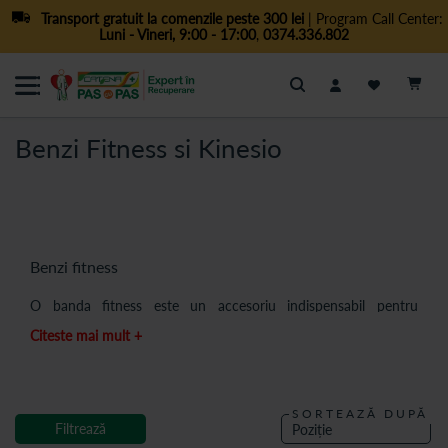
Transport gratuit la comenzile peste 300 lei
| Program Call Center:
Luni - Vineri, 9:00 - 17:00
,
0374.336.802
Cautare
Benzi Fitness si Kinesio
Benzi fitness
O banda fitness este un accesoriu indispensabil pentru
persoanele care practica aerobic sau fitness, insa se poate
Citeste mai mult +
dovedi utila si in procesul de recuperare care are loc dupa o
accidentare.
In cazul utilizarii unei benzi de fitness in perioada de recuperare
postoperatorie, aceasta va avea rolul de a ajuta pacientul sa
SORTEAZĂ DUPĂ
Filtrează
execute corect exercitiile recomandate de medic (exercitii de