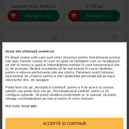
începand de la
46,00 Lei
27,90 Lei
Adaugă în coș
Adaugă în coș
Acest site utilizează cookie-uri
Pe lângă cookie-urile care sunt strict necesare pentru funcționarea acestui
site web, folosim cookie-uri care ne ajută să înțelegem cum se navighează
pe site-ul nostru și ajută la îmbunătățirea modului în care funcționează site-
ul, de exemplu, făcând rezultatele să fie mai exacte în cazul căutărilor,
pentru a măsura performanța site-ului nostru. Partenerii noștri folosesc
instrumente de urmărire pentru a oferi publicitate personalizată pe baza
obiceiurilor dvs. de navigare.
Puteți face clic pe „Acceptă si continuă” pentru a fi de acord cu aceste
utilizări sau puteți face clic pe „Personalizează setările” pentru a vă
configura opțiunile. Vă puteți modifica preferințele și, în special, vă puteți
retrage consimțământul pe site-ul nostru în orice moment.
Banda Kinesiologica Novama
Banda kinesiologica Sport Tape
Mai multe detalii
aici
.
Kino2, Negru, 5 cm x 5 m
3.8cm*10m, Starbalm
ACCEPTĂ SI CONTINUĂ