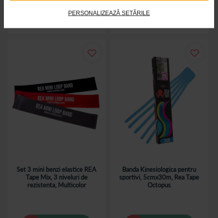
PERSONALIZEAZĂ SETĂRILE
Indisponibil
Indisponibil
Set 3 mini benzi elastice REA
Banda Kinesiologica pentru
Tape Mix, 3 niveluri de
sportivi, 5cmx30m, Rea Tape
rezistenta, Multicolor
Octopus