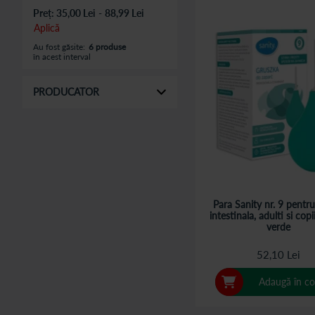
Preț:
35,00 Lei
-
88,99 Lei
Aplică
Au fost găsite:
6 produse
în acest interval
PRODUCATOR
Para Sanity nr. 9 pentru
intestinala, adulti si copi
verde
52,10 Lei
Adaugă în co