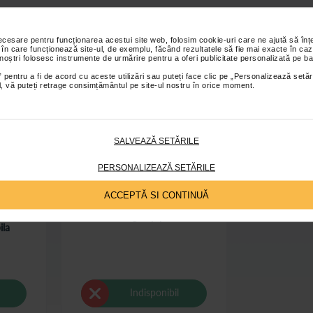
necesare pentru funcționarea acestui site web, folosim cookie-uri care ne ajută să î
 în care funcționează site-ul, de exemplu, făcând rezultatele să fie mai exacte în caz
 noștri folosesc instrumente de urmărire pentru a oferi publicitate personalizată pe ba
 pentru a fi de acord cu aceste utilizări sau puteți face clic pe „Personalizează setăr
ial, vă puteți retrage consimțământul pe site-ul nostru în orice moment.
SALVEAZĂ SETĂRILE
PERSONALIZEAZĂ SETĂRILE
ACCEPTĂ SI CONTINUĂ
de cauciuc
Seringa tip para
ila
Indisponibil