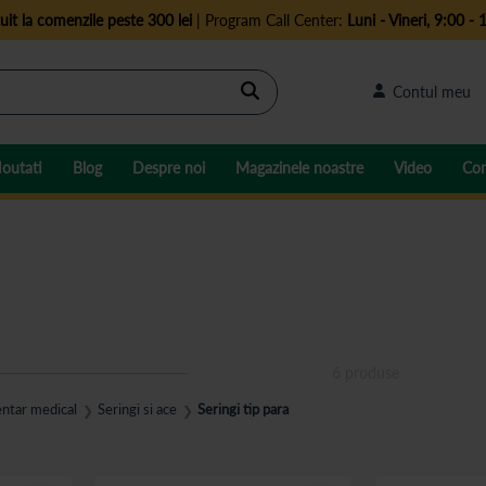
uit la comenzile peste 300 lei
| Program Call Center:
Luni - Vineri, 9:00 - 
Cautare
Contul meu
outati
Blog
Despre noi
Magazinele noastre
Video
Con
6
produse
ntar medical
Seringi si ace
Seringi tip para
❯
❯