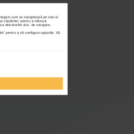
nțelegem cum se navighează pe site-ul
ul căutărilor, pentru a măsura
za obiceiurilor dvs. de navigare.
ile” pentru a vă configura opțiunile. Vă