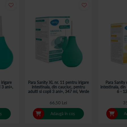
 irigare
Para Sanity XL nr. 11 pentru irigare
Para Sanity n
i 3 ani+,
intestinala, din cauciuc, pentru
intestinala, din
adulti si copii 3 ani+, 347 ml, Verde
6 - 12
66,50 Lei
35
ș
Adaugă în coș
A