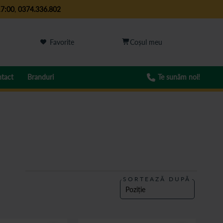
17:00
,
0374.336.802
Favorite
tact
Branduri
Te sunăm noi!
SORTEAZĂ DUPĂ