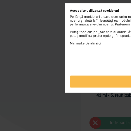
Acest site utilizează cookie-uri
Pe lângă cookie-urile care sunt strict 
nostru și ajută la îmbunătățirea modului
performanța site-ului nostru. Partenerii
Puteți face clic pe „Acceptă si continuă”
puteți modifica preferințele și, în spec
Mai multe detalii
aici
.
Seringa tip para cu varf 
41 ml - 5, reutilizab
Indisponibil