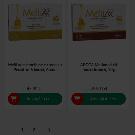
MeliLax microclisme cu propolis
ABOCA Melilax adulti
Pediatric, 6 bucati, Aboca
microclisma 6, 10g
45,90 Lei
45,90 Lei
Adaugă în coș
Adaugă în coș
Pagina
în
1
Pagina
2
❯
acest
Pagina
Pasul