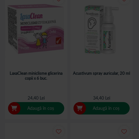
LaxaClean miniclisme glicerina
Acustivum spray auricular, 20 ml
copii x 6 buc.
24,40 Lei
34,40 Lei
Adaugă în coș
Adaugă în coș