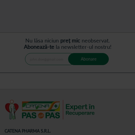
moment
următor
cititi
pagina
Nu lăsa niciun
preț mic
neobservat.
Abonează-te
la newsletter-ul nostru!
Abonare
CATENA PHARMA S.R.L.