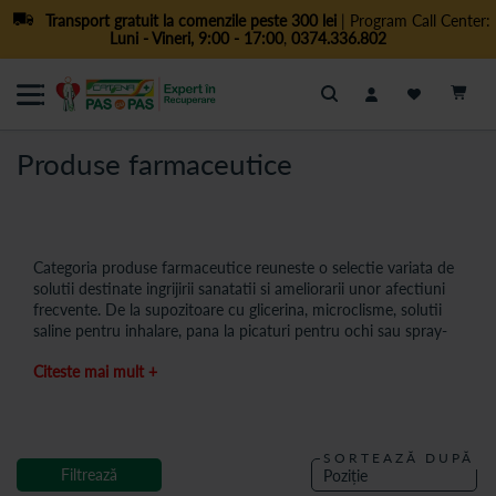
Transport gratuit la comenzile peste 300 lei
| Program Call Center:
Luni - Vineri, 9:00 - 17:00
,
0374.336.802
Cautare
Produse farmaceutice
Categoria produse farmaceutice reuneste o selectie variata de
solutii destinate ingrijirii sanatatii si ameliorarii unor afectiuni
frecvente. De la supozitoare cu glicerina, microclisme, solutii
saline pentru inhalare, pana la picaturi pentru ochi sau spray-
uri auriculare, aceste produse sunt concepute pentru a oferi
Citeste mai mult +
suport eficient si sigur pentru intreaga familie.
Produsele farmaceutice disponibile in aceasta categorie provin
de la producatori recunoscuti si sunt formulate pentru a
raspunde unor nevoi comune de sanatate, precum probleme
SORTEAZĂ DUPĂ
digestive, iritatii oculare, congestie nazala sau ingrijirea
Filtrează
urechilor.