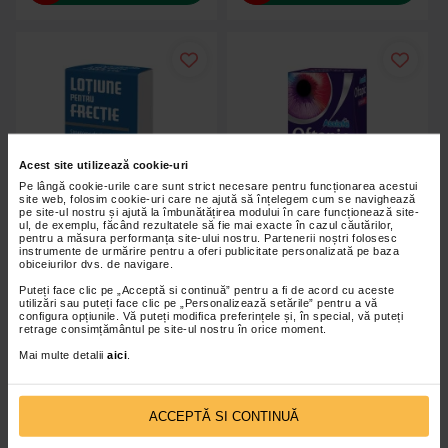
Acest site utilizează cookie-uri
Pe lângă cookie-urile care sunt strict necesare pentru funcționarea acestui
site web, folosim cookie-uri care ne ajută să înțelegem cum se navighează
pe site-ul nostru și ajută la îmbunătățirea modului în care funcționează site-
ul, de exemplu, făcând rezultatele să fie mai exacte în cazul căutărilor,
pentru a măsura performanța site-ului nostru. Partenerii noștri folosesc
instrumente de urmărire pentru a oferi publicitate personalizată pe baza
obiceiurilor dvs. de navigare.
Puteți face clic pe „Acceptă si continuă” pentru a fi de acord cu aceste
ASSISTA Lotiune pentru Frectie,
Picaturi pentru ochi Oftapic
utilizări sau puteți face clic pe „Personalizează setările” pentru a vă
100 ml
Intensive, 10ml, Assista
configura opțiunile. Vă puteți modifica preferințele și, în special, vă puteți
retrage consimțământul pe site-ul nostru în orice moment.
Mai multe detalii
aici
.
26,40 Lei
50,40 Lei
Adaugă în coș
Adaugă în coș
ACCEPTĂ SI CONTINUĂ