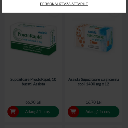
PERSONALIZEAZĂ SETĂRILE
Supozitoare ProctoRapid, 10
Assista Supozitoare cu glicerina
bucati, Assista
copii 1400 mg x 12
66,90 Lei
16,70 Lei
Adaugă în coș
Adaugă în coș