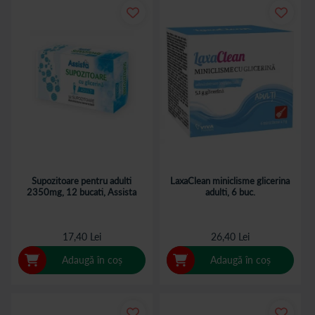
Supozitoare pentru adulti
LaxaClean miniclisme glicerina
2350mg, 12 bucati, Assista
adulti, 6 buc.
17,40 Lei
26,40 Lei
Adaugă în coș
Adaugă în coș