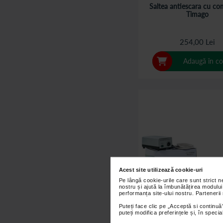
Saltea antiescara cu co
Timago
254,00 Lei
Adaugă în co
Acest site utilizează cookie-uri
Pe lângă cookie-urile care sunt strict 
nostru și ajută la îmbunătățirea modului
performanța site-ului nostru. Partenerii
Puteți face clic pe „Acceptă si continuă”
puteți modifica preferințele și, în spec