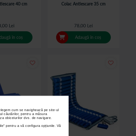
tiescare 40 cm
Colac Antiescare 35 cm
,00 Lei
78,00 Lei
daugă în coș
Adaugă în coș
nțelegem cum se navighează pe site-ul
ul căutărilor, pentru a măsura
za obiceiurilor dvs. de navigare.
ile” pentru a vă configura opțiunile. Vă