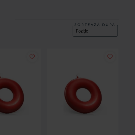
 experienta de cumparaturi usoara si convenabila. In plus, iti livram
SORTEAZĂ DUPĂ