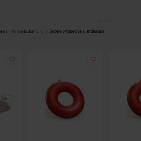
pe siguranta utilizatorilor. Alegem marci si produse de incredere, oferind o
atena!
9
produse
e si ingrijire la domiciliu
Saltele ortopedice si antiescara
❯