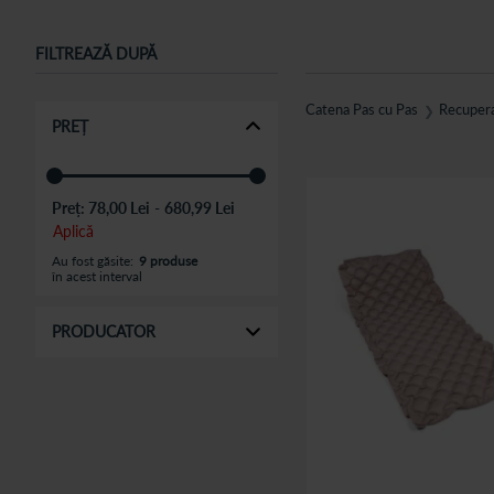
Punem accent pe calitate, inovatie, eficacitate si nu in ultimul rand 
FILTREAZĂ DUPĂ
comanda rapid la domiciliu si chiar in cea mai apropiata farmacie C
Catena Pas cu Pas
Recuperar
❯
PREȚ
Preț:
78,00 Lei
-
680,99 Lei
Aplică
Au fost găsite:
9 produse
în acest interval
PRODUCATOR