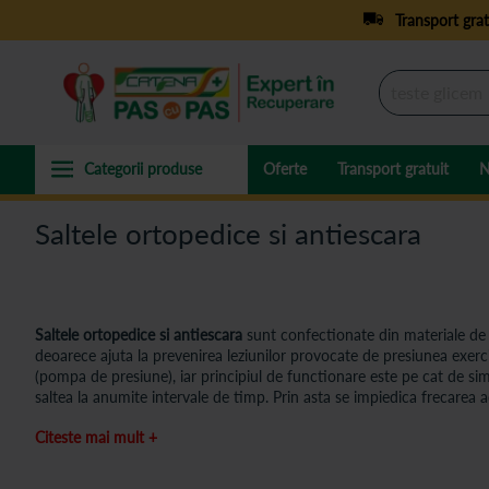
Transport grat
Oferte
Transport gratuit
N
Saltele ortopedice si antiescara
Saltele ortopedice si antiescara
sunt confectionate din materiale de b
deoarece ajuta la prevenirea leziunilor provocate de presiunea exercit
(pompa de presiune), iar principiul de functionare este pe cat de simp
saltea la anumite intervale de timp. Prin asta se impiedica frecarea ace
de saltele antiescara si saltele ortopedice.
Citeste mai mult +
De ce sa alegi Catena Pas cu Pas?