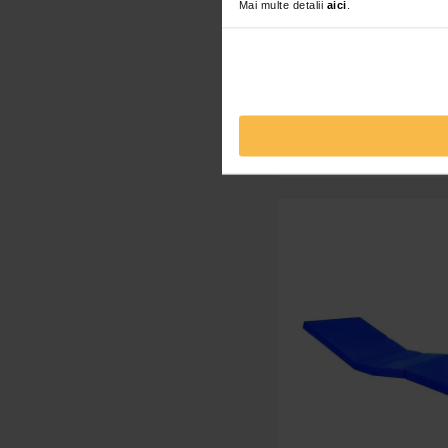
Mai multe detalii
aici
.
Saltea antiescara cu co
630,00 Lei
Adaugă în co