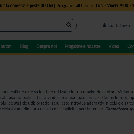
uit la comenzile peste 300 lei
| Program Call Center:
Luni - Vineri, 9:00 - 
Cautare
Contul meu
outati
Blog
Despre noi
Magazinele noastre
Video
Con
una calitate care sa le ofere utilizatorilor un maxim de confort. Varianta 
ata asupra pielii, cat si la vindecarea mai rapida in cazul leziunilor deja 
lu, pe atat de util: practic, aerul este introdus alternativ in celulele salt
leiasi zone din corp de saltea si implicit, aparitia ranilor.
Contacteaza spe