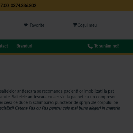
17:00
,
0374.336.802
Favorite
tact
Branduri
Te sunăm noi!
saltelelor antiescara se recomanda pacientilor imobilizati la pat
aparute. Saltelele antiescara cu aer vin la pachet cu un compresor
elei ceea ce duce la schimbarea punctelor de sprijin ale corpului pe
cialistii Catena Pas cu Pas pentru cele mai bune alegeri in materie