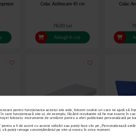
mpresor
Colac Antiescare 45 cm
Colac An
78,00 Lei
78
ș
Adaugă în coș
A
necesare pentru funcționarea acestui site web, folosim cookie-uri care ne ajută să î
 în care funcționează site-ul, de exemplu, făcând rezultatele să fie mai exacte în caz
 noștri folosesc instrumente de urmărire pentru a oferi publicitate personalizată pe ba
 pentru a fi de acord cu aceste utilizări sau puteți face clic pe „Personalizează setăr
ial, vă puteți retrage consimțământul pe site-ul nostru în orice moment.