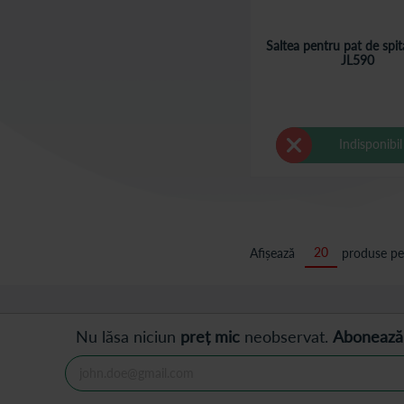
Saltea pentru pat de spit
JL590
Indisponibil
Afișează
produse pe
Nu lăsa niciun
preț mic
neobservat.
Abonează