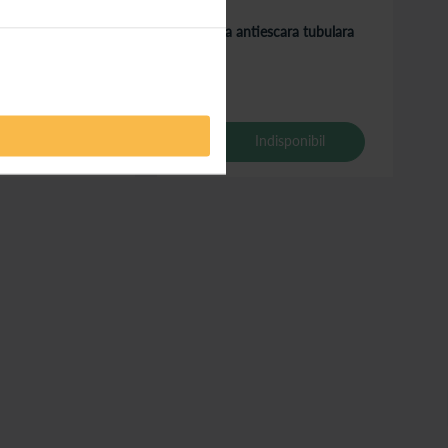
pat spital JL637, 7cm
Saltea antiescara tubulara
Indisponibil
Indisponibil