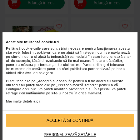
Adaugă în coș
Adaugă în coș
Acest site utilizează cookie-uri
Pe lângă cookie-urile care sunt strict necesare pentru funcționarea acestui
site web, folosim cookie-uri care ne ajută să înțelegem cum se navighează
pe site-ul nostru și ajută la îmbunătățirea modului în care funcționează site-
ul, de exemplu, făcând rezultatele să fie mai exacte în cazul căutărilor,
pentru a măsura performanța site-ului nostru. Partenerii noștri folosesc
instrumente de urmărire pentru a oferi publicitate personalizată pe baza
obiceiurilor dvs. de navigare.
Puteți face clic pe „Acceptă si continuă” pentru a fi de acord cu aceste
utilizări sau puteți face clic pe „Personalizează setările” pentru a vă
configura opțiunile. Vă puteți modifica preferințele și, în special, vă puteți
retrage consimțământul pe site-ul nostru în orice moment.
Plasturi termici cu efect de
Plasture antireumatic cu ardei, 1
Mai multe detalii
aici
.
incalzire 8 ore, 1 bucata,
bucata, Sanitayaki
Sanitayaki
ACCEPTĂ SI CONTINUĂ
4,50 Lei
2,90 Lei
PERSONALIZEAZĂ SETĂRILE
Adaugă în coș
Adaugă în coș