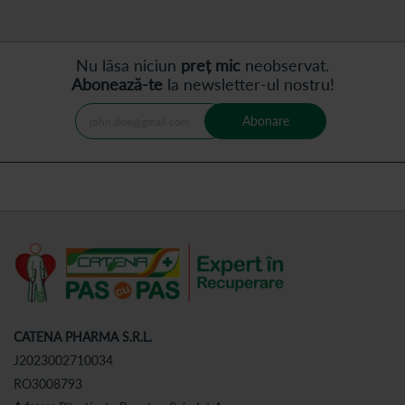
Nu lăsa niciun
preț mic
neobservat.
Abonează-te
la newsletter-ul nostru!
Abonare
CATENA PHARMA S.R.L.
J2023002710034
RO3008793