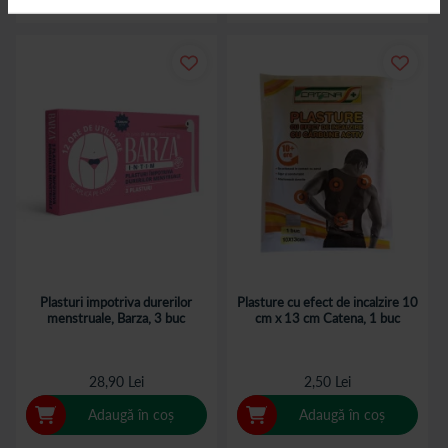
Plasturi impotriva durerilor
Plasture cu efect de incalzire 10
menstruale, Barza, 3 buc
cm x 13 cm Catena, 1 buc
28,90 Lei
2,50 Lei
Adaugă în coș
Adaugă în coș