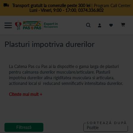
Transport gratuit la comenzile peste 300 lei
| Program Call Center:
Luni - Vineri, 9:00 - 17:00
,
0374.336.802
Cautare
Plasturi impotriva durerilor
La Catena Pas cu Pas ai la dispozitie o gama larga de plasturi
pentru calmarea durerilor musculare/articulare. Plasturii
impotriva durerilor alina rigiditatea musculara si articulara,
actionand local si reducand semnificativ intensitatea durerilor.
Plasturele creeaza o pelicula protectoare, stimuland procesul
Citeste mai mult +
de recuperare. In plus, ajuta la reducerea stresului si a tensiunii
din organism, oferind un sentiment general de confort si
bunastare.
Beneficii:
Ajuta la relaxarea muschilor si la reducerea senzatiei de durere;
SORTEAZĂ DUPĂ
Filtrează
Contribuie la imbunatatirea circulatiei sangelui, ceea ce ajuta la