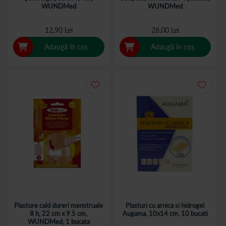
WUNDMed
WUNDMed
12,90 Lei
28,00 Lei
Adaugă în coș
Adaugă în coș
Plasture cald dureri menstruale
Plasturi cu arnica si hidrogel
8 h, 22 cm x 9.5 cm,
Augama, 10x14 cm, 10 bucati
WUNDMed, 1 bucata