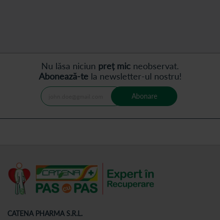
moment
următor
cititi
pagina
Nu lăsa niciun
preț mic
neobservat.
Abonează-te
la newsletter-ul nostru!
Abonare
CATENA PHARMA S.R.L.