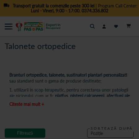
Transport gratuit la comenzile peste 300 lei
| Program Call Center:
Luni - Vineri, 9:00 - 17:00
,
0374.336.802
Cautare
Talonete ortopedice
Branturi ortopedice, talonete, sustinatori plantari personalizati
sau standard sunt o gama de produse destinate:
1. utilizarii in scop terapeutic, pentru corectarea unor patologii
ale piciorului, cum ar fi:
platfus, pinteni calcaneeni, afectiuni ale
tendonului lui Achile
;
Citeste mai mult +
2. pentru confortul zilnic deoarece amortizeaza impactul cu
solul in timpul mersului, regleaza temperatura piciorului
reducand disconfortul generat de transpiratia picioarelor,
amelioreaza durerile prin distributia egala a greutatii corpului.
SORTEAZĂ DUPĂ
Filtrează
Sunt ideale pentru femeile insarcinate, imbunatatesc circulatia