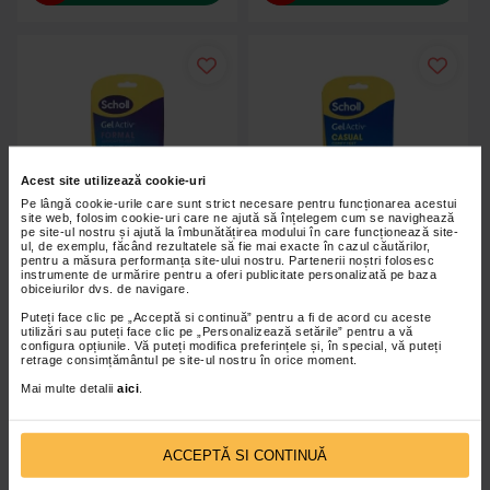
Acest site utilizează cookie-uri
Pe lângă cookie-urile care sunt strict necesare pentru funcționarea acestui
site web, folosim cookie-uri care ne ajută să înțelegem cum se navighează
pe site-ul nostru și ajută la îmbunătățirea modului în care funcționează site-
ul, de exemplu, făcând rezultatele să fie mai exacte în cazul căutărilor,
pentru a măsura performanța site-ului nostru. Partenerii noștri folosesc
instrumente de urmărire pentru a oferi publicitate personalizată pe baza
obiceiurilor dvs. de navigare.
Puteți face clic pe „Acceptă si continuă” pentru a fi de acord cu aceste
Branturi Gel Activ Formal, Scholl
Branturi Gel Activ Casual, Scholl
utilizări sau puteți face clic pe „Personalizează setările” pentru a vă
configura opțiunile. Vă puteți modifica preferințele și, în special, vă puteți
retrage consimțământul pe site-ul nostru în orice moment.
Mai multe detalii
aici
.
începand de la
70,40 Lei
începand de la
70,40 Lei
Adaugă în coș
Adaugă în coș
ACCEPTĂ SI CONTINUĂ