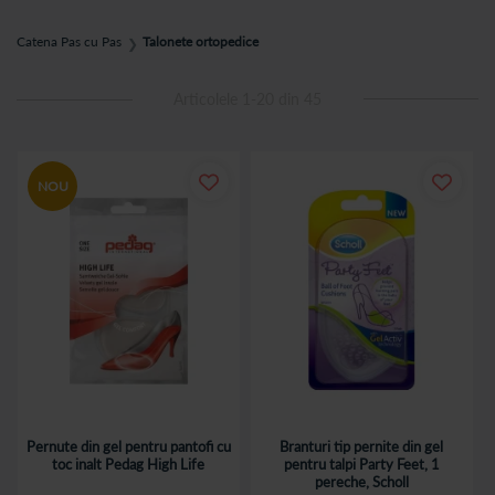
sangvina si reduc din tensiunea asupra coloanei provocata de
cresterea in greutate;
Catena Pas cu Pas
Talonete ortopedice
❯
3. in cazul sportivilor, imbunatatesc performanta si amelioreaza
afectiunile la care sunt predispusi (metatarsalgia, entorse
repetate);
Articolele
1
-
20
din
45
4. pentru copii, pentru a preveni diverse complicatii la varsta
adulta, atat la nivelul piciorelor, cat si in alte zone ale corpului
(coloana vertebrala de exemplu).
NOU
Pernute din gel pentru pantofi cu
Branturi tip pernite din gel
toc inalt Pedag High Life
pentru talpi Party Feet, 1
pereche, Scholl