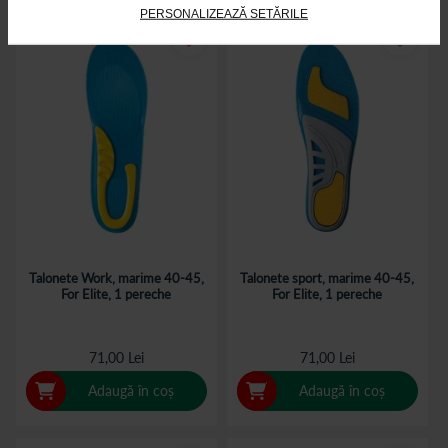
PERSONALIZEAZĂ SETĂRILE
Talonete Work, marime 40-45,
Talonete sport, marime 40-45,
For Elite, 1 pereche
For Elite, 1 pereche
71,00 Lei
71,00 Lei
Adaugă în coș
Adaugă în coș