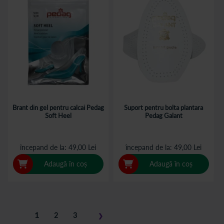
Brant din gel pentru calcai Pedag
Suport pentru bolta plantara
Soft Heel
Pedag Galant
începand de la
49,00 Lei
începand de la
49,00 Lei
Adaugă în coș
Adaugă în coș
Pagina
în
1
Pagina
Pagina
2
3
❯
acest
Pagina
Pasul