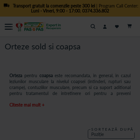
Transport gratuit la comenzile peste 300 lei
| Program Call Center:
Luni - Vineri, 9:00 - 17:00
,
0374.336.802
Cautare
Orteze sold si coapsa
Orteza
pentru
coapsa
este recomandata, in general, in cazul
leziunilor musculare la nivelul coapsei (intinderi, rupturi sau
crampe), contuziilor musculare, precum si ca suport aditional
pentru tratamentul de intretinere ori pentru a preveni
accidentarile repetate. De asemenea, medicul specialist iti va
Citeste mai mult +
recomanda si achizitionarea unei centuri coapsa/centuri pentru
proteza de coapsa, care se utilizeaza, asa cum sugereaza si
numele, pentru a fixa proteza de coapsa.
La randul sau, o orteza de sold este indicata pentru prevenirea
SORTEAZĂ DUPĂ
luxatiilor, in cazul chirurgiei de revizuire a protezei de sold, in
cazul osteoporozei, a fracturilor sau luxatiilor de sold, pentru