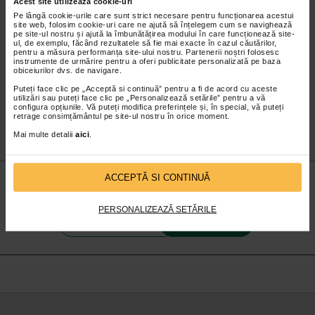
Acest site utilizează cookie-uri
Pe lângă cookie-urile care sunt strict necesare pentru funcționarea acestui
site web, folosim cookie-uri care ne ajută să înțelegem cum se navighează
pe site-ul nostru și ajută la îmbunătățirea modului în care funcționează site-
începand de la
167,00 Lei
începand de la
167,00 Lei
ul, de exemplu, făcând rezultatele să fie mai exacte în cazul căutărilor,
pentru a măsura performanța site-ului nostru. Partenerii noștri folosesc
Adaugă în coș
Adaugă în coș
instrumente de urmărire pentru a oferi publicitate personalizată pe baza
obiceiurilor dvs. de navigare.
Puteți face clic pe „Acceptă si continuă” pentru a fi de acord cu aceste
utilizări sau puteți face clic pe „Personalizează setările” pentru a vă
configura opțiunile. Vă puteți modifica preferințele și, în special, vă puteți
retrage consimțământul pe site-ul nostru în orice moment.
Mai multe detalii
aici
.
Nu lăsa niciun
preț mic
neobservat.
ACCEPTĂ SI CONTINUĂ
Abonează-te
la newsletter-ul nostru!
PERSONALIZEAZĂ SETĂRILE
Abonare