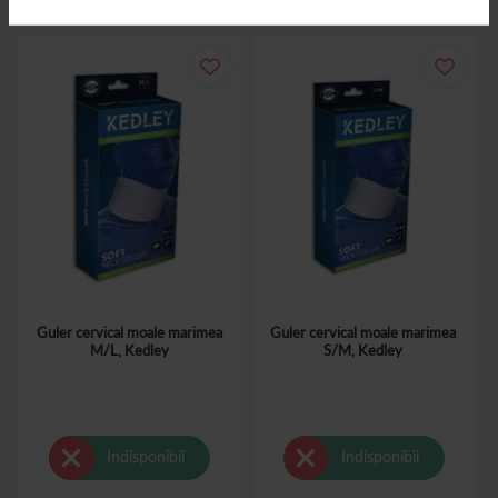
Guler cervical moale marimea
Guler cervical moale marimea
M/L, Kedley
S/M, Kedley
Indisponibil
Indisponibil