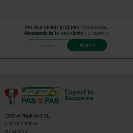
Nu lăsa niciun
preț mic
neobservat.
Abonează-te
la newsletter-ul nostru!
Abonare
CATENA PHARMA S.R.L.
J2023002710034
RO3008793