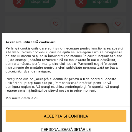
Indisponibil
Indisponibil
Acest site utilizează cookie-uri
Pe lângă cookie-urile care sunt strict necesare pentru funcționarea acestui
site web, folosim cookie-uri care ne ajută să înțelegem cum se navighează
pe site-ul nostru și ajută la îmbunătățirea modului în care funcționează site-
ul, de exemplu, făcând rezultatele să fie mai exacte în cazul căutărilor,
pentru a măsura performanța site-ului nostru. Partenerii noștri folosesc
instrumente de urmărire pentru a oferi publicitate personalizată pe baza
obiceiurilor dvs. de navigare.
Puteți face clic pe „Acceptă si continuă” pentru a fi de acord cu aceste
utilizări sau puteți face clic pe „Personalizează setările” pentru a vă
configura opțiunile. Vă puteți modifica preferințele și, în special, vă puteți
retrage consimțământul pe site-ul nostru în orice moment.
Guler Cervical Rigid Cu Orificiu
Guler cervical moale Morsa
Mai multe detalii
aici
.
Traheal, Cod 1017, Medtextile
12.102
ACCEPTĂ SI CONTINUĂ
Indisponibil
Indisponibil
PERSONALIZEAZĂ SETĂRILE