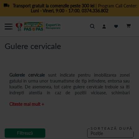
Transport gratuit la comenzile peste 300 lei
| Program Call Center:
Luni - Vineri, 9:00 - 17:00
,
0374.336.802
Cautare
Gulere cervicale
Gulerele cervicale
sunt indicate pentru imobilizarea zonei
gatului in urma unor traumatisme de tip intindere, entorsa sau
luxatie. De asemenea, tot catre gulere cervicale trebuie sa iti
indrepti atentia in caz de pozitii vicioase, schimbari
degenerative ale coloanei vertebrale, fracturi sau alte
Citeste mai mult +
interventii chirurgicale in regiunea cervicala. Cu ajutorul unor
gulere cervicale fabricate din materiale speciale, de calitate,
care asigura un nivel ridicat de confort, sanatatea ta se va
imbunatati considerabil.
SORTEAZĂ DUPĂ
La
Catena
Pas cu Pas
vei gasi o gama varianta de gulere
Filtrează
cervicale recomandate pentru spondiloza cervicala, hernia de