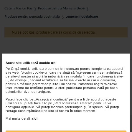
bine. Lenjeria modelatore te ajuta sa te simti bine in pielea ta,
Catena Pas cu Pas
Produse pentru Mama si Bebe
❯
❯
imediat ce ai imbracat-o, efectul fiind imediat.
Produse pentru perioada postnatala
Lenjerie modelatoare
❯
Cum functioneaza lenjeria modelatoare?
Nu se pot gasi produse care sa coincida cu selectia.
Lenjeria pentru modelarea siluetei, prin compresie, camufleaza
zonele cu probleme, astfel femeia care o poarta arata cu
cateva kilograme mai slaba.
Pantalonii termici pentru slabit
sunt confectionati din neopren. Neoprenul este flexibil, nu
limiteaza libertatea de miscare in timpul purtarii, insa are
proprietatea de a retine foarte bine caldura emanata de
Acest site utilizează cookie-uri
Nu lăsa niciun
preț mic
neobservat.
propriul corp, creand un efect de sauna care accelereaza
Pe lângă cookie-urile care sunt strict necesare pentru funcționarea acestui
procesul de slabire. Pe langa faptul ca imbunatateste circulatia
Abonează-te
la newsletter-ul nostru!
site web, folosim cookie-uri care ne ajută să înțelegem cum se navighează
pe site-ul nostru și ajută la îmbunătățirea modului în care funcționează site-
sistemului sangvin, contribuie la eliminarea tesutului adipos din
ul, de exemplu, făcând rezultatele să fie mai exacte în cazul căutărilor,
zona coapselor, a feselor, talie si burta.
pentru a măsura performanța site-ului nostru. Partenerii noștri folosesc
Abonare
instrumente de urmărire pentru a oferi publicitate personalizată pe baza
obiceiurilor dvs. de navigare.
De ce sa alegi Catena Pas cu Pas?
Puteți face clic pe „Acceptă si continuă” pentru a fi de acord cu aceste
utilizări sau puteți face clic pe „Personalizează setările” pentru a vă
configura opțiunile. Vă puteți modifica preferințele și, în special, vă puteți
Punem accent pe calitate, inovatie, eficacitate si nu in ultimul
retrage consimțământul pe site-ul nostru în orice moment.
rand pe siguranta utilizatorilor. Alegem marci si produse de
Mai multe detalii
aici
.
incredere, oferind o experienta de cumparaturi usoara si
convenabila. In plus, iti livram comanda rapid la domiciliu si
chiar in cea mai apropiata farmacie Catena!