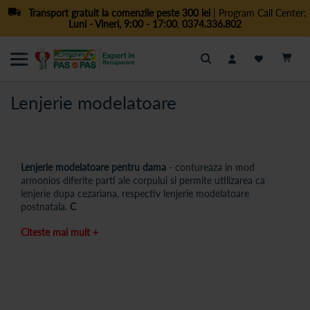
Transport gratuit la comenzile peste 300 lei
| Program Call Center:
Luni - Vineri, 9:00 - 17:00
,
0374.336.802
Cautare
Lenjerie modelatoare
Lenjerie modelatoare pentru dama
- contureaza in mod
armonios diferite parti ale corpului si permite utilizarea ca
lenjerie dupa cezariana, respectiv lenjerie modelatoare
postnatala.
C
hiloti modelatori, pantaloni scurti modelatori cu burtiera
,
Citeste mai mult +
indiferent de piesa aleasa, acest tip de lenjerie pentru
modelarea siluetei este confectionat din materiale ce lasa
pielea sa respire, eliminand astfel riscurile aparitiei iritatiilor. Se
poate purta pe sub orice tip de imbracaminte, fiind comoda,
fara cusaturi care sa jeneze, ascunde kilogramele in plus si
cutele inestetice. Recastiga-ti increderea in sine si starea de