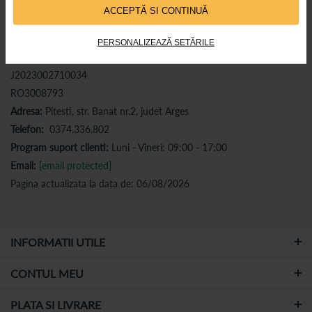
ACCEPTĂ SI CONTINUĂ
PERSONALIZEAZĂ SETĂRILE
CATENA PHARMA S.R.L.
J2023002710034
RO3008793
Adresa:
Pitesti, str. Banat nr.2, judet Arges
Telefon:
0374.336.802
Program suport clienti:
Luni - Vineri: 09:00 - 17:00
Email:
[email protected]
Pagina actualizata la data de: 06/08/2026
INFORMATII UTILE
CONTUL MEU
PLATA SI LIVRARE