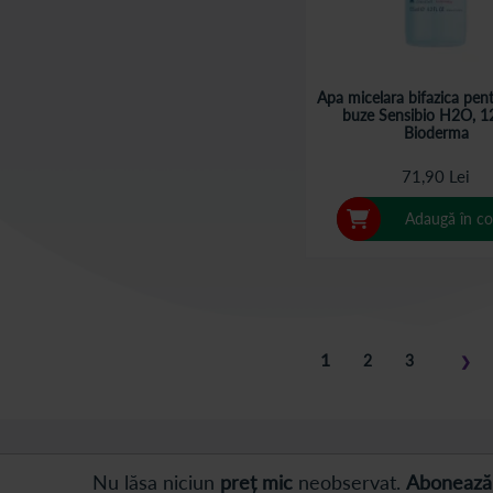
Apa micelara bifazica pent
buze Sensibio H2O, 1
Bioderma
71,90 Lei
Adaugă în co
Pagina
în acest moment cititi
1
Pagina
Pagina
2
3
❯
Pagi
Pasu
Nu lăsa niciun
preț mic
neobservat.
Abonează