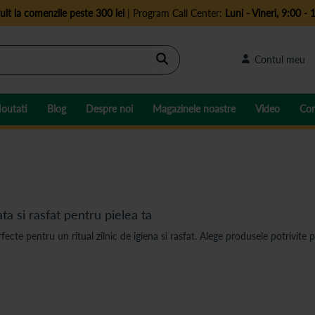
uit la comenzile peste 300 lei
| Program Call Center:
Luni - Vineri, 9:00 - 
Cautare
Contul meu
outati
Blog
Despre noi
Magazinele noastre
Video
Con
ta si rasfat pentru pielea ta
te pentru un ritual zilnic de igiena si rasfat. Alege produsele potrivite pe
: o tripla actiune pentru o piele sanatoa