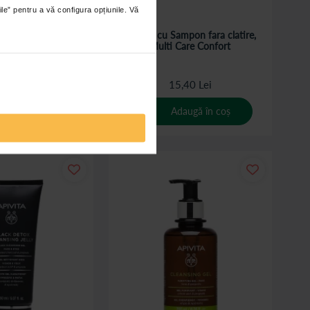
ile” pentru a vă configura opțiunile. Vă
 Spalarea Corpului,
Boneta cu Sampon fara clatire,
Confort, 10 bucati
Multi Care Confort
,40 Lei
15,40 Lei
daugă în coș
Adaugă în coș