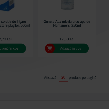
solutie de irigare
Genera Apa micelara cu apa de
ctare plagilor, 500ml
Hamamelis, 250ml
,90 Lei
17,50 Lei
daugă în coș
Adaugă în coș
Afișează
produse pe pagină