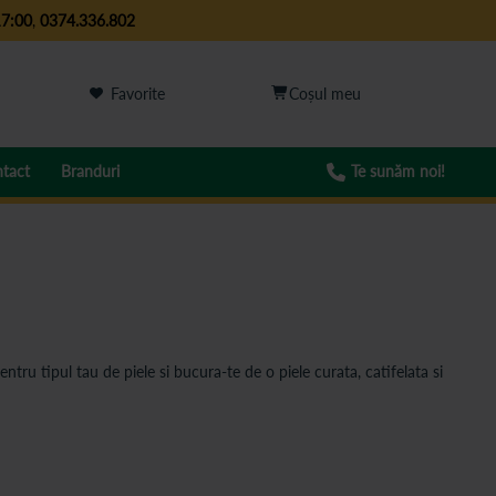
17:00
,
0374.336.802
Favorite
tact
Branduri
Te sunăm noi!
ntru tipul tau de piele si bucura-te de o piele curata, catifelata si
sa