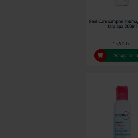
Seni Care sampon spuma,
fara apa 200ml
15,90 Lei
Adaugă în co