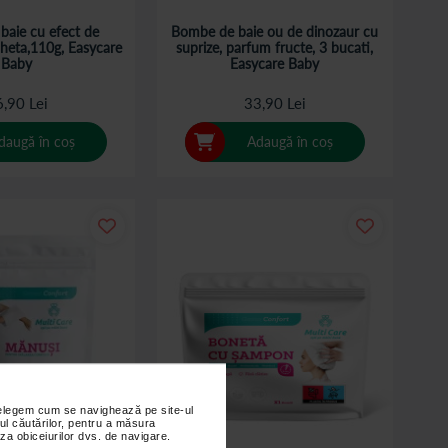
baie cu efect de
Bombe de baie ou de dinozaur cu
heta,110g, Easycare
suprize, parfum fructe, 3 bucati,
Baby
Easycare Baby
,90 Lei
33,90 Lei
daugă în coș
Adaugă în coș
nțelegem cum se navighează pe site-ul
ul căutărilor, pentru a măsura
za obiceiurilor dvs. de navigare.