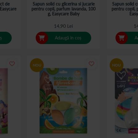
ct de
Sapun solid cu glicerina si jucarie
Sapun solid cu
 Easycare
pentru copii, parfum lavanda, 100
pentru copii, 
g, Easycare Baby
Easy
14,90 Lei
14
ș
Adaugă în coș
A
NOU
NOU