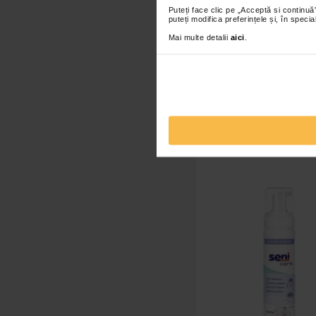
Puteți face clic pe „Acceptă si continuă”
puteți modifica preferințele și, în spec
Catena Servetele umed
Mai multe detalii
aici
.
pantenol, 1 pachet x 10
2,20 Lei
Adaugă în co