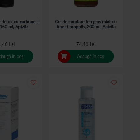
e detox cu carbune si
Gel de curatare ten gras mixt cu
 150 ml, Apivita
lime si propolis, 200 ml, Apivita
,40 Lei
74,40 Lei
daugă în coș
Adaugă în coș