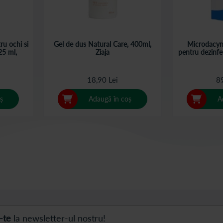
ru ochi si
Gel de dus Natural Care, 400ml,
Microdacyn 
25 ml,
Ziaja
pentru dezinfe
18,90 Lei
89
ș
Adaugă în coș
A
 pagina
na
l următor
-te
la newsletter-ul nostru!