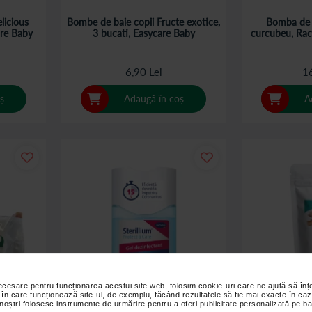
licious
Bombe de baie copii Fructe exotice,
Bomba de 
are Baby
3 bucati, Easycare Baby
curcubeu, Rac
6,90 Lei
16
ș
Adaugă în coș
A
necesare pentru funcționarea acestui site web, folosim cookie-uri care ne ajută să î
 în care funcționează site-ul, de exemplu, făcând rezultatele să fie mai exacte în caz
 noștri folosesc instrumente de urmărire pentru a oferi publicitate personalizată pe ba