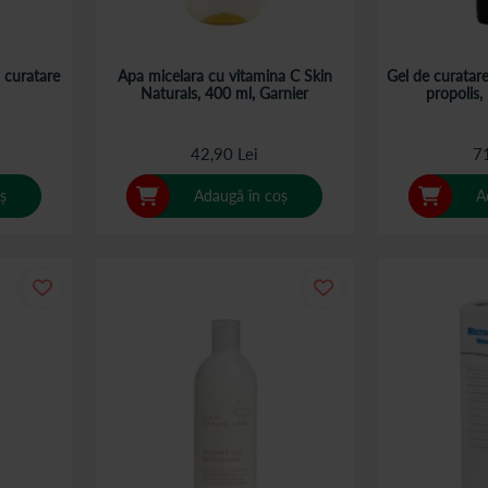
 curatare
Apa micelara cu vitamina C Skin
Gel de curatar
Naturals, 400 ml, Garnier
propolis,
42,90 Lei
71
ș
Adaugă în coș
A