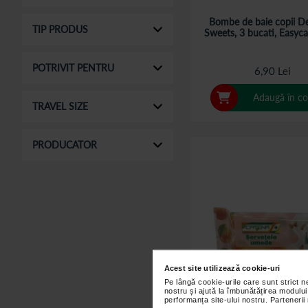
Bombe de baie copii De
TIP PRODUS
Sweets, 3 bucati, Easyc
POTRIVIT PENTRU
6,90 Lei
Adaugă în co
TRAVEL SIZE
PRODUCATOR
Acest site utilizează cookie-uri
Pe lângă cookie-urile care sunt strict 
nostru și ajută la îmbunătățirea modului
performanța site-ului nostru. Partenerii