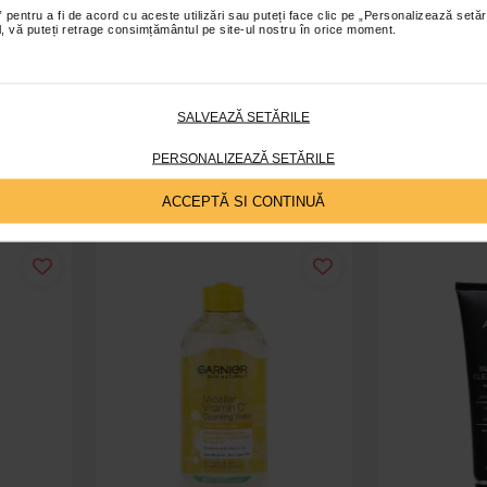
 pentru a fi de acord cu aceste utilizări sau puteți face clic pe „Personalizează setăr
ial, vă puteți retrage consimțământul pe site-ul nostru în orice moment.
e cu D-
Gel dezinfectant pentru maini
Manusi pentru
 bucati
Sterilium, 100 ml, Hartmann
Multi Care 
SALVEAZĂ SETĂRILE
18,40 Lei
16
PERSONALIZEAZĂ SETĂRILE
ș
Adaugă în coș
A
ACCEPTĂ SI CONTINUĂ