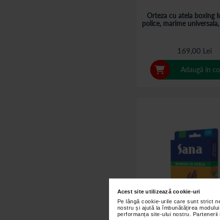
Orteza cu atela boxing 
police, marime universala
169,00 Lei
Adaugă în co
Acest site utilizează cookie-uri
Pe lângă cookie-urile care sunt strict 
nostru și ajută la îmbunătățirea modului
performanța site-ului nostru. Partenerii