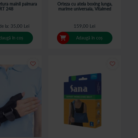
etura mainii palmara
Orteza cu atela boxing lunga,
RT 248
marime universala, Vitalmed
35,00 Lei
159,00 Lei
de la
daugă în coș
Adaugă în coș