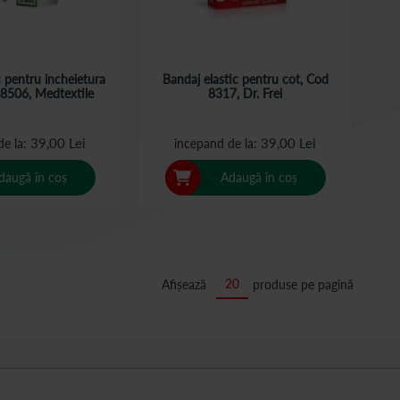
c pentru incheietura
Bandaj elastic pentru cot, Cod
 8506, Medtextile
8317, Dr. Frei
39,00 Lei
39,00 Lei
de la
începand de la
daugă în coș
Adaugă în coș
Afișează
produse pe pagină