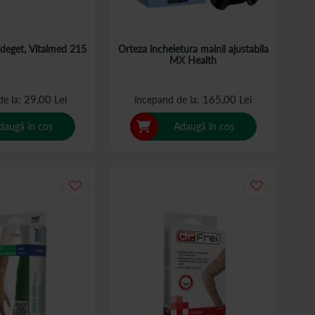
 deget, Vitalmed 215
Orteza incheietura mainii ajustabila
MX Health
29,00 Lei
165,00 Lei
de la
începand de la
daugă în coș
Adaugă în coș