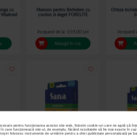
lunga cu
Manson pentru limfedem cu
Orteza incheie
, Vitalmed
cordon si deget FORELITE
S
159,00 Lei
începand de la
începand 
ș
Adaugă în coș
A
necesare pentru funcționarea acestui site web, folosim cookie-uri care ne ajută să î
 în care funcționează site-ul, de exemplu, făcând rezultatele să fie mai exacte în caz
 noștri folosesc instrumente de urmărire pentru a oferi publicitate personalizată pe ba