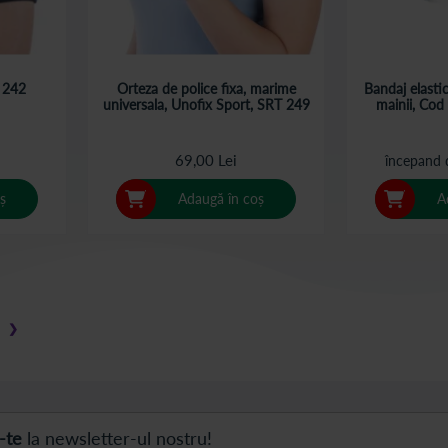
 242
Orteza de police fixa, marime
Bandaj elasti
universala, Unofix Sport, SRT 249
mainii, Cod
69,00 Lei
începand 
ș
Adaugă în coș
A
 pagina
❯
Pagina
Pasul următor
-te
la newsletter-ul nostru!