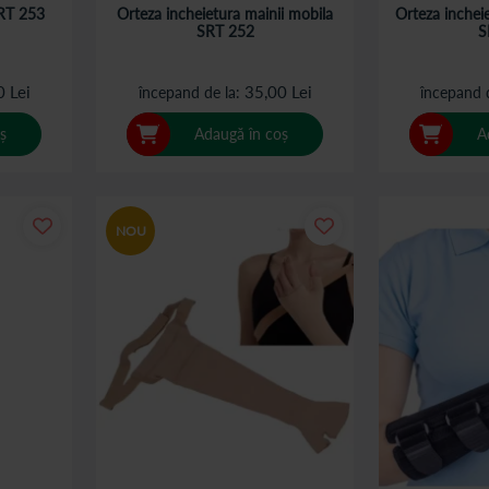
SRT 253
Orteza incheietura mainii mobila
Orteza inchei
SRT 252
S
0 Lei
35,00 Lei
începand de la
începand 
ș
Adaugă în coș
A
NOU