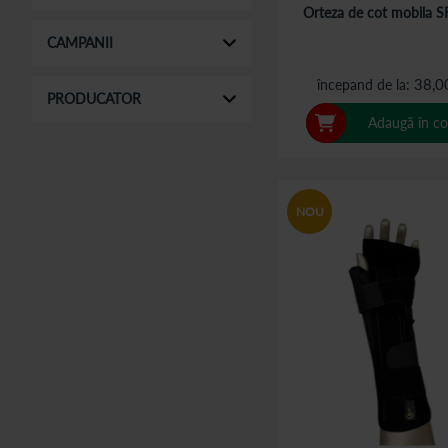
Orteza de cot mobila 
CAMPANII
38,0
începand de la
PRODUCATOR
Adaugă în co
NOU