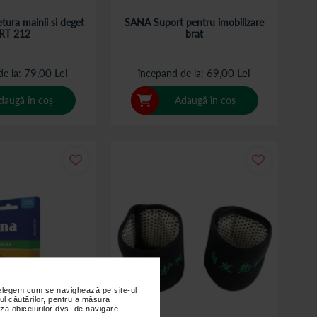
tura mainii si deget
SANA Suport pentru imobilizare
RT 212
brat
79,00 Lei
69,00 Lei
de la
începand de la
daugă în coș
Adaugă în coș
nțelegem cum se navighează pe site-ul
ul căutărilor, pentru a măsura
za obiceiurilor dvs. de navigare.