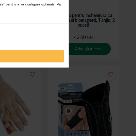
ile” pentru a vă configura opțiunile. Vă
manseta, 2 bucati
Manseta pentru incheietura cu
turmalina si biomagneti, Tianjin, 2
bucati
15,00 Lei
42,00 Lei
de la
daugă în coș
Adaugă în coș