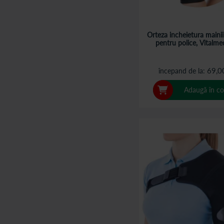
Orteza incheietura mainii
pentru police, Vitalm
69,0
începand de la
Adaugă în co