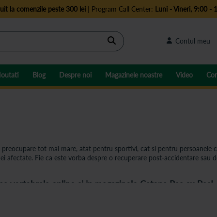
uit la comenzile peste 300 lei
| Program Call Center:
Luni - Vineri, 9:00 - 
Cautare
Contul meu
outati
Blog
Despre noi
Magazinele noastre
Video
Con
o preocupare tot mai mare, atat pentru sportivi, cat si pentru persoanele 
onei afectate. Fie ca este vorba despre o recuperare post-accidentare sau
 vertebrala online si in magazinele Catena Pas cu Pas!
ste proiectata sa raspunda nevoilor specifice ale utilizatorului, oferind su
get; orteze pentru cot; orteze pentru brat sau umar; stabilizatoare reglabil