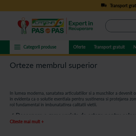
Transport grat
Oferte
Transport gratuit
N
Orteze membrul superior
In lumea moderna, sanatatea articulatiilor si a muschilor a devenit 
in evidenta ca o solutie esentiala pentru sustinerea si protejarea z
rol fundamental in imbunatatirea calitatii vietii.
✓ Descopera o gama variata de orteze pentru coloana
Citeste mai mult +
Cu o varietate vasta de modele disponibile, fiecare
orteza de mana
e
categorie vei gasi: orteze pentru incheietura mainii; orteze pentru de