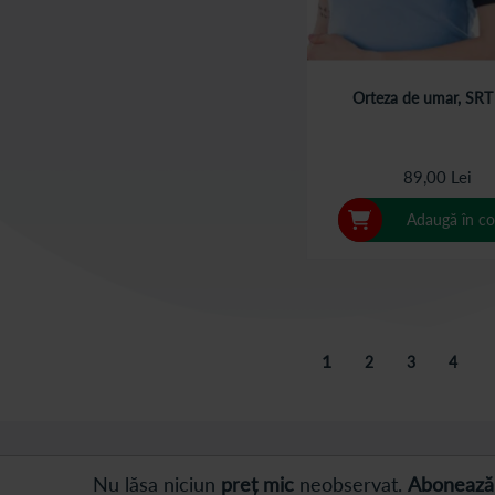
Orteza de umar, SRT
89,00 Lei
Adaugă în co
Pagina
în acest moment cititi
1
Pagina
Pagina
Pagina
2
3
4
Nu lăsa niciun
preț mic
neobservat.
Abonează