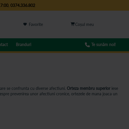
17:00
,
0374.336.802
Favorite
tact
Branduri
Te sunăm noi!
care se confrunta cu diverse afectiuni.
Orteza membru superior
iese
 despre prevenirea unor afectiuni cronice, ortezele de mana joaca un
port si confort esentiale in procesul de recuperare. In aceasta
e si suporturi pentru fixarea bratului.