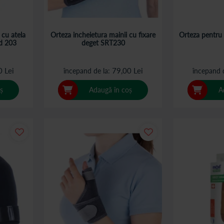
 cu atela
Orteza incheietura mainii cu fixare
Orteza pentru
ed 203
deget SRT230
0 Lei
79,00 Lei
începand de la
începand 
ș
Adaugă în coș
A