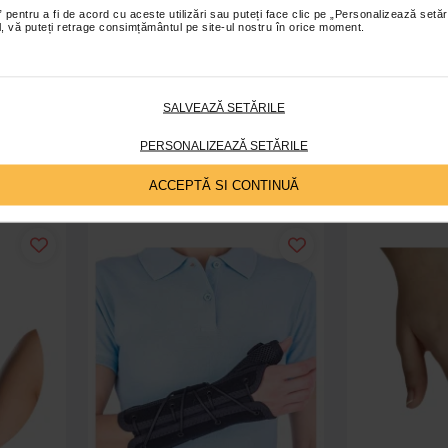
 pentru a fi de acord cu aceste utilizări sau puteți face clic pe „Personalizează setăr
ial, vă puteți retrage consimțământul pe site-ul nostru în orice moment.
ela
SANA Bandaj manusa, 2 bucati
SANA Bandaj 
SALVEAZĂ SETĂRILE
0 Lei
începand 
PERSONALIZEAZĂ SETĂRILE
Indisponibil
ș
A
ACCEPTĂ SI CONTINUĂ