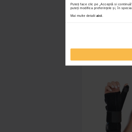
Puteți face clic pe „Acceptă si continuă”
puteți modifica preferințele și, în spec
SANA Manusa cu at
Mai multe detalii
aici
.
59,0
începand de la
Adaugă în co