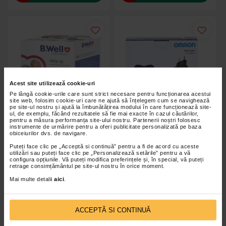
Acest site utilizează cookie-uri
Pe lângă cookie-urile care sunt strict necesare pentru funcționarea acestui
site web, folosim cookie-uri care ne ajută să înțelegem cum se navighează
pe site-ul nostru și ajută la îmbunătățirea modului în care funcționează site-
ul, de exemplu, făcând rezultatele să fie mai exacte în cazul căutărilor,
pentru a măsura performanța site-ului nostru. Partenerii noștri folosesc
instrumente de urmărire pentru a oferi publicitate personalizată pe baza
obiceiurilor dvs. de navigare.
Puteți face clic pe „Acceptă si continuă” pentru a fi de acord cu aceste
Tensiometru automat pentru
Adaptor Original pentru
utilizări sau puteți face clic pe „Personalizează setările” pentru a vă
brat MED-55, 1 bucata, B.Well
tensiometre Omron de brat,
configura opțiunile. Vă puteți modifica preferințele și, în special, vă puteți
retrage consimțământul pe site-ul nostru în orice moment.
HHP-CM01
Mai multe detalii
aici
.
309,90 Lei
46,30 Lei
Adaugă în coș
Adaugă în coș
ACCEPTĂ SI CONTINUĂ