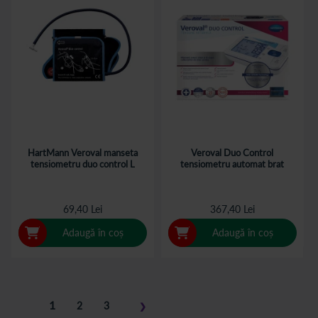
HartMann Veroval manseta
Veroval Duo Control
tensiometru duo control L
tensiometru automat brat
69,40 Lei
367,40 Lei
Adaugă în coș
Adaugă în coș
Pagina
în
1
Pagina
Pagina
2
3
❯
acest
Pagina
Pasul