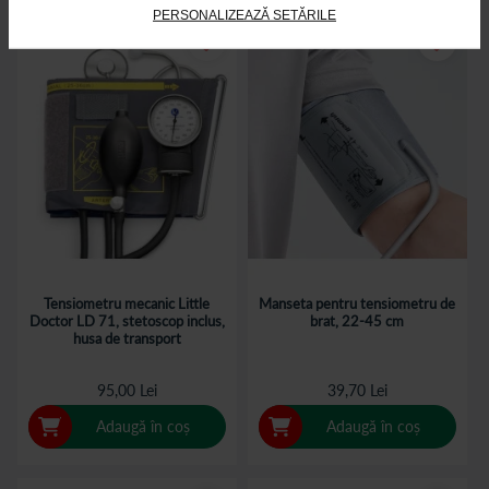
PERSONALIZEAZĂ SETĂRILE
Tensiometru mecanic Little
Manseta pentru tensiometru de
Doctor LD 71, stetoscop inclus,
brat, 22-45 cm
husa de transport
95,00 Lei
39,70 Lei
Adaugă în coș
Adaugă în coș