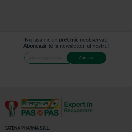
moment
următor
cititi
pagina
Nu lăsa niciun
preț mic
neobservat.
Abonează-te
la newsletter-ul nostru!
Abonare
CATENA PHARMA S.R.L.