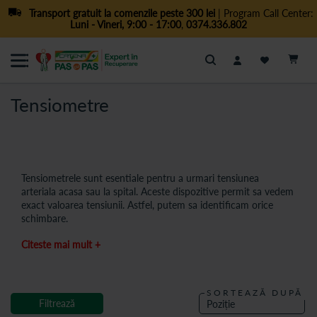
Transport gratuit la comenzile peste 300 lei
| Program Call Center:
Luni - Vineri, 9:00 - 17:00
,
0374.336.802
Cautare
Tensiometre
Tensiometrele sunt esentiale pentru a urmari tensiunea
arteriala acasa sau la spital. Aceste dispozitive permit sa vedem
exact valoarea tensiunii. Astfel, putem sa identificam orice
schimbare.
Utilizarea regulata a unui tensiometru aduce multe avantaje:
Citeste mai mult +
1. Permite depistarea precoce a problemelor legate de
tensiunea arteriala.
2. Ajuta la gestionarea afectiunilor cardiovasculare ai a
SORTEAZĂ DUPĂ
altor conditii medicale.
Filtrează
3. Faciliteaza comunicarea cu medicul si ajuta la