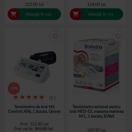
122,00 Lei
124,00 Lei
Punem accent pe calitate, inovatie, eficacitate si nu in ultimul
Adaugă în coș
Adaugă în coș
rand pe siguranta utilizatorilor. Alegem marci si produse de
incredere, oferind o experienta de cumparaturi usoara si
convenabila. In plus, iti livram comanda rapid la domiciliu si
chiar in cea mai apropiata farmacie Catena!
-10%
Rating:
1
100%
Tensiometru de brat M3
Tensiometru automat pentru
Comfort AFib, 1 bucata, Omron
brat MED-53, manseta marimea
M-L, 1 bucata, B.Well
Pret
352,80 Lei
Pret vechi
392,00 Lei
289,90 Lei