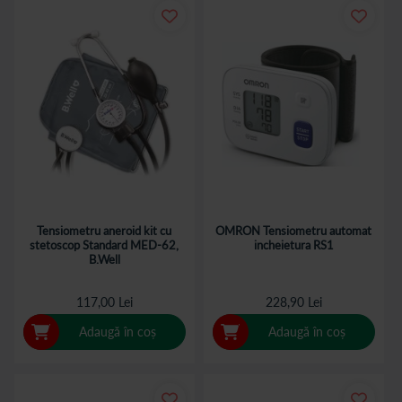
Tensiometru aneroid kit cu
OMRON Tensiometru automat
stetoscop Standard MED-62,
incheietura RS1
B.Well
117,00 Lei
228,90 Lei
Adaugă în coș
Adaugă în coș