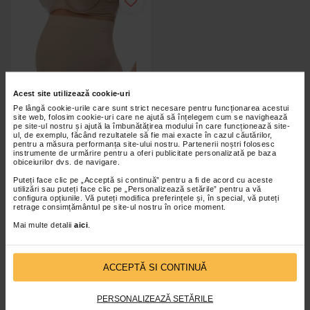
Acest site utilizează cookie-uri
Pe lângă cookie-urile care sunt strict necesare pentru funcționarea acestui
site web, folosim cookie-uri care ne ajută să înțelegem cum se navighează
pe site-ul nostru și ajută la îmbunătățirea modului în care funcționează site-
ul, de exemplu, făcând rezultatele să fie mai exacte în cazul căutărilor,
pentru a măsura performanța site-ului nostru. Partenerii noștri folosesc
instrumente de urmărire pentru a oferi publicitate personalizată pe baza
obiceiurilor dvs. de navigare.
Corset tip chilot pentru gravide
Puteți face clic pe „Acceptă si continuă” pentru a fi de acord cu aceste
utilizări sau puteți face clic pe „Personalizează setările” pentru a vă
configura opțiunile. Vă puteți modifica preferințele și, în special, vă puteți
retrage consimțământul pe site-ul nostru în orice moment.
începand de la
88,00 Lei
Mai multe detalii
aici
.
Adaugă în coș
ACCEPTĂ SI CONTINUĂ
PERSONALIZEAZĂ SETĂRILE