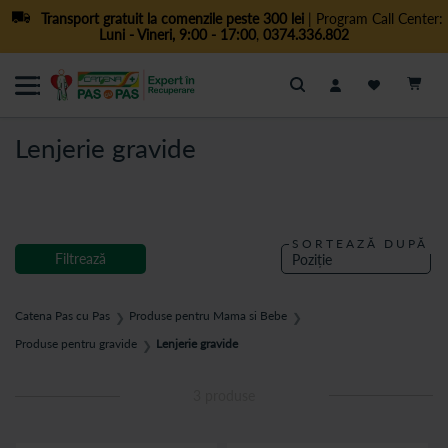
Transport gratuit la comenzile peste 300 lei
| Program Call Center:
Luni - Vineri, 9:00 - 17:00
,
0374.336.802
Cautare
Lenjerie gravide
SORTEAZĂ DUPĂ
Filtrează
Catena Pas cu Pas
Produse pentru Mama si Bebe
❯
❯
Produse pentru gravide
Lenjerie gravide
❯
3
produse