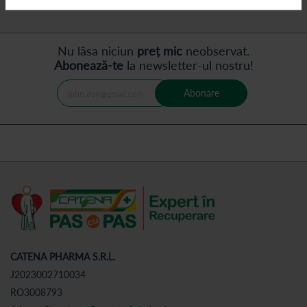
Nu lăsa niciun
preț mic
neobservat.
Abonează-te
la newsletter-ul nostru!
Abonare
CATENA PHARMA S.R.L.
J2023002710034
RO3008793