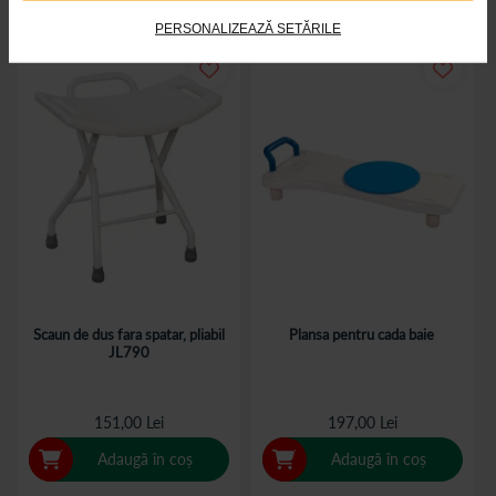
PERSONALIZEAZĂ SETĂRILE
Scaun de dus fara spatar, pliabil
Plansa pentru cada baie
JL790
151,00 Lei
197,00 Lei
Adaugă în coș
Adaugă în coș