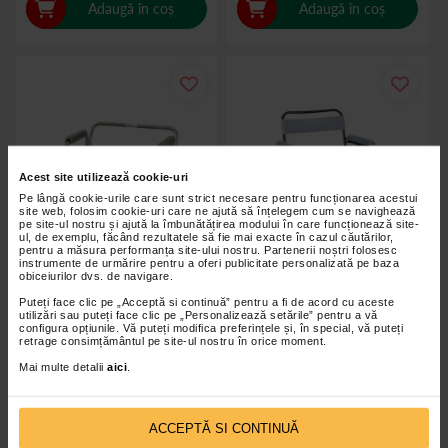
Adaugă în coș
Adaugă în coș
Acest site utilizează cookie-uri
Pe lângă cookie-urile care sunt strict necesare pentru funcționarea acestui
site web, folosim cookie-uri care ne ajută să înțelegem cum se navighează
pe site-ul nostru și ajută la îmbunătățirea modului în care funcționează site-
ul, de exemplu, făcând rezultatele să fie mai exacte în cazul căutărilor,
pentru a măsura performanța site-ului nostru. Partenerii noștri folosesc
instrumente de urmărire pentru a oferi publicitate personalizată pe baza
obiceiurilor dvs. de navigare.
Puteți face clic pe „Acceptă si continuă” pentru a fi de acord cu aceste
utilizări sau puteți face clic pe „Personalizează setările” pentru a vă
Cadru de toaleta pliabil 5205
Scaun cu vas de toaleta TCM899
configura opțiunile. Vă puteți modifica preferințele și, în special, vă puteți
retrage consimțământul pe site-ul nostru în orice moment.
Mai multe detalii
aici
.
265,00 Lei
203,00 Lei
ACCEPTĂ SI CONTINUĂ
Adaugă în coș
Adaugă în coș