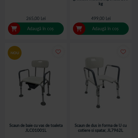
kg
265,00 Lei
499,00 Lei
Adaugă în coș
Adaugă în coș
NOU
Scaun de baie cu vas de toaleta
Scaun de dus in forma de U cu
JLC01001L
cotiere si spatar, JL7962L