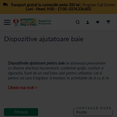
Transport gratuit la comenzile peste 300 lei
| Program Call Center:
Luni - Vineri, 9:00 - 17:00
,
0374.336.802
Cautare
Dispozitive ajutatoare baie
Dispozitivele ajutatoare pentru baie
se adreseaza persoanelor
cu diverse afectiuni locomotorii, conferind sprijin, confort si
siguranta. Sunt de un real folos atat pentru utilizator, cat si
pentru cei care il ingrijesc si insotesc in activitatile de zi cu zi. In
aceasta categorie de dispozitive medicale puteti gasi scaun sau
Citeste mai mult +
banca/plansa pentru cada, suporti de sprijin pentru cada,
cadru de sprijin pentru vasul de toaleta, scaune pentru toaleta
cu diverse caracteristici (spre exemplu – pliabile), comode WC
cu sau fara rotile si inaltatoare de WC cu ori fara capac.
SORTEAZĂ DUPĂ
Comoda WC, in functie de modelul ales, se poate utiliza ca
Filtrează
simplu scaun, scaun mobil pentru transportul pacientului si