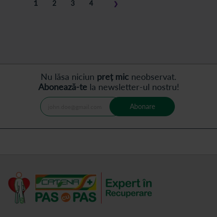
în
1
Pagina
Pagina
Pagina
2
3
4
❯
acest
Pagina
Pasul
moment
următor
cititi
pagina
Nu lăsa niciun
preț mic
neobservat.
Abonează-te
la newsletter-ul nostru!
Abonare