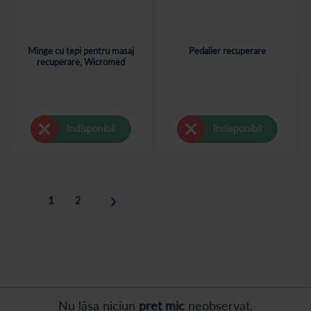
Minge cu tepi pentru masaj
Pedalier recuperare
recuperare, Wicromed
Indisponibil
Indisponibil
Pagina
în
1
Pagina
2
❯
acest
Pagina
Pasul
moment
următor
cititi
pagina
Nu lăsa niciun
preț mic
neobservat.