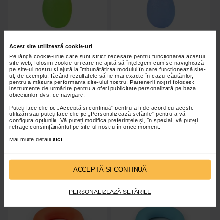
Acest site utilizează cookie-uri
Pe lângă cookie-urile care sunt strict necesare pentru funcționarea acestui
site web, folosim cookie-uri care ne ajută să înțelegem cum se navighează
pe site-ul nostru și ajută la îmbunătățirea modului în care funcționează site-
ul, de exemplu, făcând rezultatele să fie mai exacte în cazul căutărilor,
Minge reabilitarea mainii, silicon,
Minge reabilitarea mainii, silicon,
pentru a măsura performanța site-ului nostru. Partenerii noștri folosesc
verde (mediu)
albastru (dur)
instrumente de urmărire pentru a oferi publicitate personalizată pe baza
obiceiurilor dvs. de navigare.
Puteți face clic pe „Acceptă si continuă” pentru a fi de acord cu aceste
utilizări sau puteți face clic pe „Personalizează setările” pentru a vă
configura opțiunile. Vă puteți modifica preferințele și, în special, vă puteți
retrage consimțământul pe site-ul nostru în orice moment.
Indisponibil
Indisponibil
Mai multe detalii
aici
.
ACCEPTĂ SI CONTINUĂ
PERSONALIZEAZĂ SETĂRILE