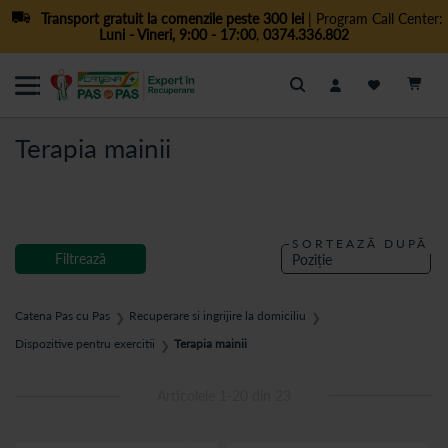
Transport gratuit la comenzile peste 300 lei
| Program Call Center:
Luni - Vineri, 9:00 - 17:00
,
0374.336.802
Cautare
Terapia mainii
SORTEAZĂ DUPĂ
Filtrează
Catena Pas cu Pas
Recuperare si ingrijire la domiciliu
❯
❯
Dispozitive pentru exercitii
Terapia mainii
❯
Articolele
1
-
20
din
23