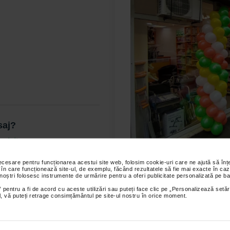
saj?
 aici
!
necesare pentru funcționarea acestui site web, folosim cookie-uri care ne ajută să î
 în care funcționează site-ul, de exemplu, făcând rezultatele să fie mai exacte în caz
 noștri folosesc instrumente de urmărire pentru a oferi publicitate personalizată pe ba
 pentru a fi de acord cu aceste utilizări sau puteți face clic pe „Personalizează setăr
ial, vă puteți retrage consimțământul pe site-ul nostru în orice moment.
Ne gasesti si in magazinele fizice
Pas din tara dar si in punctele Pas cu Pas din Farmaciile Catena –
pe care 