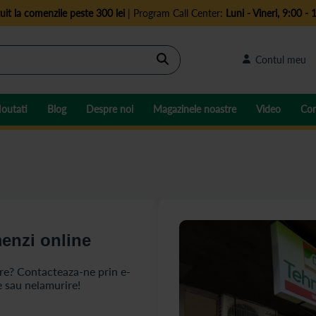
uit la comenzile peste 300 lei
| Program Call Center:
Luni - Vineri, 9:00 - 
Cautare
Contul meu
outati
Blog
Despre noi
Magazinele noastre
Video
Con
enzi online
are? Contacteaza-ne prin e-
e sau nelamurire!