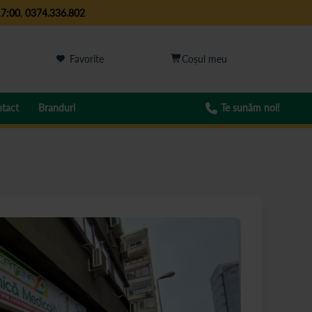
17:00
,
0374.336.802
Favorite
tact
Branduri
Te sunăm noi!