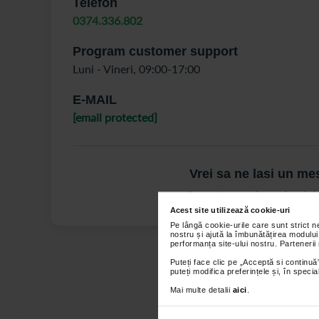
Telefon
0374.336.802
Program customer support
Luni - Vineri, 09:00-17:00
E-MAIL
[email protected]
Vrei sa ne lasi un me
Completeaza
formularul de
Acest site utilizează cookie-uri
Pe lângă cookie-urile care sunt strict 
nostru și ajută la îmbunătățirea modului
performanța site-ului nostru. Partenerii
Puteți face clic pe „Acceptă si continuă”
puteți modifica preferințele și, în spec
Mai multe detalii
aici
.
Catena Pas cu 