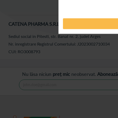
Descope
CATENA PHARMA S.R.L.
Sediul social in Pitesti, str. Banat nr. 2, judet Arges
Nr. inregistrare Registrul Comertului: J2023002710034
CUI: RO3008793
Nu lăsa niciun
preț mic
neobservat.
Abonează