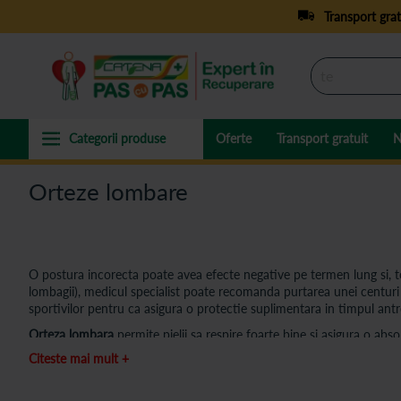
Transport grat
Oferte
Transport gratuit
N
Orteze lombare
O postura incorecta poate avea efecte negative pe termen lung si, 
lombagii), medicul specialist poate recomanda purtarea unei centur
sportivilor pentru ca asigura o protectie suplimentara in timpul an
Orteza lombara
permite pielii sa respire foarte bine si asigura o abs
lombare
sunt dispozitive ortopedice, extrem de utile in perioada de r
Citeste mai mult +
confortabile in timpul utilizarii. Orteza lombara este confectionata di
curata cu usurinta. Este usor de aplicat iar forma permite mascarea 