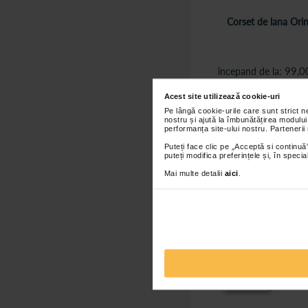
Corset de lana Ori
99,0
începand de la
Adaugă în co
Acest site utilizează cookie-uri
Pe lângă cookie-urile care sunt strict 
nostru și ajută la îmbunătățirea modului
performanța site-ului nostru. Partenerii
Puteți face clic pe „Acceptă si continuă”
puteți modifica preferințele și, în spec
Mai multe detalii
aici
.