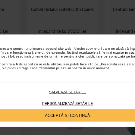
nor
Corset de lana sintetica tip Camel
Centura lom
0 Lei
99,00 Lei
începand de la
începand 
ș
Adaugă în coș
A
necesare pentru funcționarea acestui site web, folosim cookie-uri care ne ajută să î
 în care funcționează site-ul, de exemplu, făcând rezultatele să fie mai exacte în caz
 noștri folosesc instrumente de urmărire pentru a oferi publicitate personalizată pe ba
 pentru a fi de acord cu aceste utilizări sau puteți face clic pe „Personalizează setăr
ial, vă puteți retrage consimțământul pe site-ul nostru în orice moment.
SALVEAZĂ SETĂRILE
PERSONALIZEAZĂ SETĂRILE
ACCEPTĂ SI CONTINUĂ