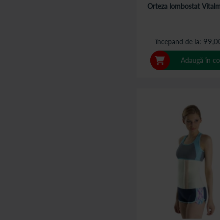
Orteza lombostat Vital
99,0
începand de la
Adaugă în co