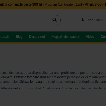
uit la comenzile peste 300 lei
| Program Call Center:
Luni - Vineri, 9:00 - 
Cautare
Contul meu
outati
Blog
Despre noi
Magazinele noastre
Video
Con
tocmai de aceea, dupa diagnosticarea unei probleme de postura sau a unor
i lombare.
Ortezele lombare
sunt recomandate persoanelor care intreprind zi 
trenamentelor.
Orteza lombara
are rolul de a ameliora afectiunile articular
orbtie eficienta a transpiratiei. Amelioreaza durerile de spate cauzate de p
ecuperare de dupa o interventie chirurgicala. Datorita functiilor de reglar
n materiale de foarte buna calitate si poate fi utilizata atat de barbati ca
ei cu usurinta sub imbracaminte. Modelele de centuri lombare din catalogu