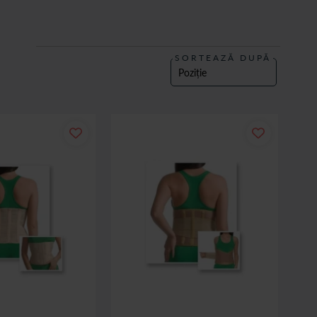
orpului tau.
SORTEAZĂ DUPĂ
 experienta de cumparaturi usoara si convenabila. In plus, iti livram