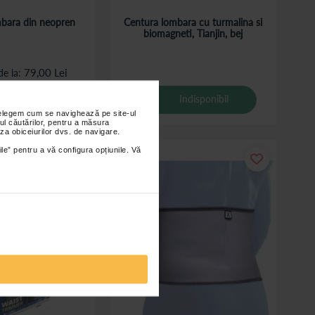
bara din neopren
Centura lombara cu turmalina si
biomagneti, Tianjin, bej
79,00 Lei
de la
Indisponibil
daugă în coș
nțelegem cum se navighează pe site-ul
ul căutărilor, pentru a măsura
za obiceiurilor dvs. de navigare.
ile” pentru a vă configura opțiunile. Vă