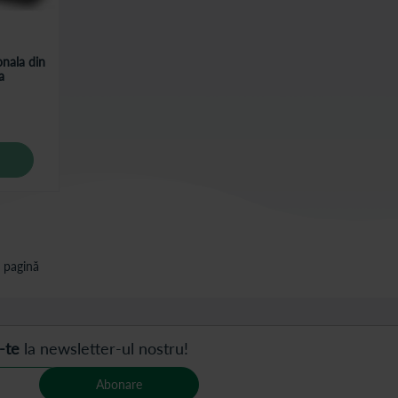
nala din
a
 pagină
-te
la newsletter-ul nostru!
Abonare