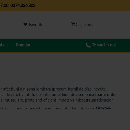
17:00
,
0374.336.802
Favorite
tact
Branduri
Te sunăm noi!
 afectiuni din zona lombara (precum hernii de disc, nevrite,
de zi activitati fizice solicitante, fiind de asemenea foarte utile
e si musculare, protejand eficient impotriva microtraumatismelor.
ostura incorecta, aceasta fiind corectata dupa folosire.
Ortezele
e, aceste centuri se aseaza bine pe orice pacient, fiind usoare si
t si de femei. Este un produs rezistent la purtare indelungata si se
l Catena Pas Cu Pas te ajuta, asadar, sa te recuperezi corect, sa