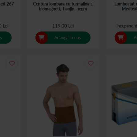
med 267
Centura lombara cu turmalina si
Lombostat cu
biomagneti, Tianjin, negru
Medtext
0 Lei
119,00 Lei
începand d
ș
Adaugă în coș
A