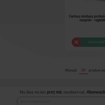
Centura lombara profesio
neopren - reglabil
Indisponibil
Afișează
produse pe
Nu lăsa niciun
preț mic
neobservat.
Abonează