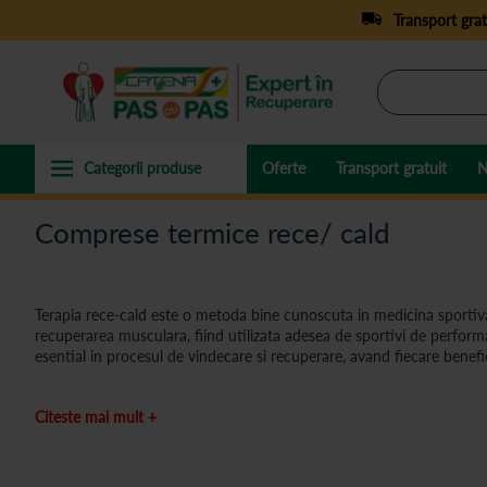
Transport grat
Oferte
Transport gratuit
N
Comprese termice rece/ cald
Terapia rece-cald este o metoda bine cunoscuta in medicina sportiva,
recuperarea musculara, fiind utilizata adesea de sportivi de perform
esential in procesul de vindecare si recuperare, avand fiecare benefic
Beneficii comprese rece cald
Citeste mai mult +
Aplicarea unei comprese cu gel rece are ca principal scop reducere
accelereaza procesul de recuperare.