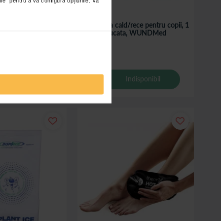
ile” pentru a vă configura opțiunile. Vă
1
de pentru Spate si
Compresa cald/rece pentru copii, 1
maCare - 2 buc
bucata, WUNDMed
,40 Lei
Indisponibil
daugă în coș