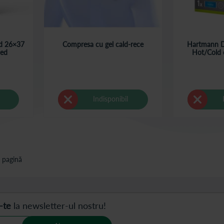
ld 26×37
Compresa cu gel cald-rece
Hartmann D
med
Hot/Cold 
Indisponibil
 pagină
-te
la newsletter-ul nostru!