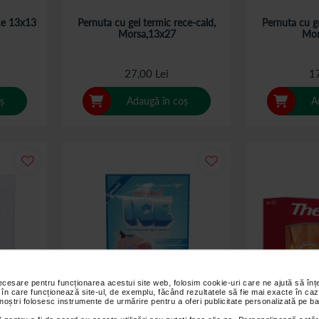
ce 13x13
Pernuta cu gel termic rece-cald,
Pernuta cu ge
Morsa,13x27
Mor
27,00 Lei
17
ș
Adaugă în coș
A
necesare pentru funcționarea acestui site web, folosim cookie-uri care ne ajută să î
 în care funcționează site-ul, de exemplu, făcând rezultatele să fie mai exacte în caz
 noștri folosesc instrumente de urmărire pentru a oferi publicitate personalizată pe ba