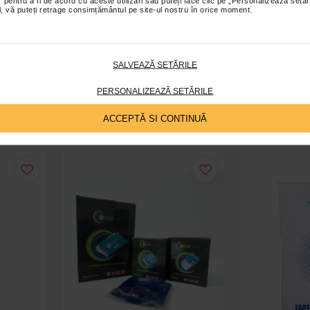
 pentru a fi de acord cu aceste utilizări sau puteți face clic pe „Personalizează setăr
ial, vă puteți retrage consimțământul pe site-ul nostru în orice moment.
material
Plasturi racoritori pentru stari
Comprese cal
febrile copii si adulti, 2 bucati
Sold Ther
SALVEAZĂ SETĂRILE
12,00 Lei
38
PERSONALIZEAZĂ SETĂRILE
ș
Adaugă în coș
A
ACCEPTĂ SI CONTINUĂ