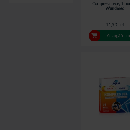
Compresa rece, 1 bu
Wundmed
11,90 Lei
Adaugă în co