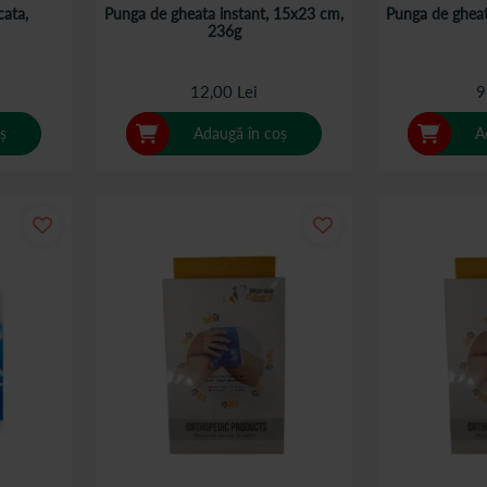
cata,
Punga de gheata instant, 15x23 cm,
Punga de gheat
236g
12,00 Lei
9
ș
Adaugă în coș
A