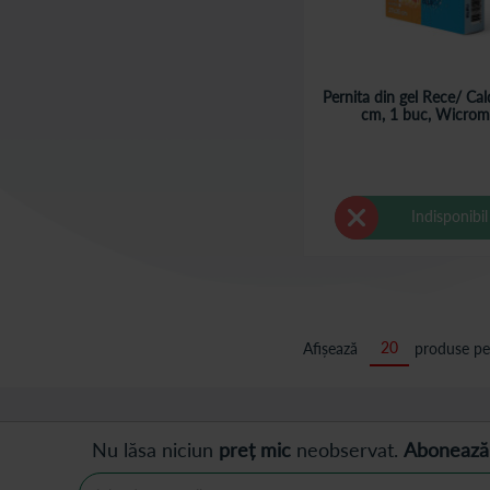
Pernita din gel Rece/ Ca
cm, 1 buc, Wicro
Indisponibil
Afișează
produse pe
Nu lăsa niciun
preț mic
neobservat.
Abonează