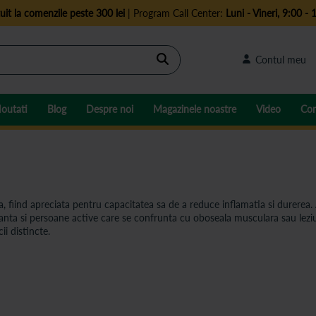
uit la comenzile peste 300 lei
| Program Call Center:
Luni - Vineri, 9:00 - 
Cautare
Contul meu
outati
Blog
Despre noi
Magazinele noastre
Video
Con
 fiind apreciata pentru capacitatea sa de a reduce inflamatia si durerea. 
anta si persoane active care se confrunta cu oboseala musculara sau leziu
ii distincte.
a inflamatiei, fiind eficienta in cazul leziunilor acute, cum ar fi entorse