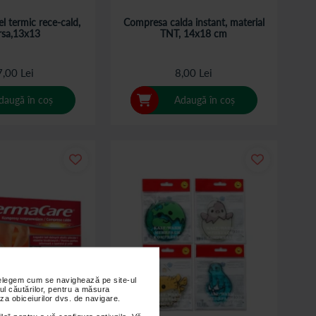
l termic rece-cald,
Compresa calda instant, material
sa,13x13
TNT, 14x18 cm
,00 Lei
8,00 Lei
daugă în coș
Adaugă în coș
nțelegem cum se navighează pe site-ul
ul căutărilor, pentru a măsura
za obiceiurilor dvs. de navigare.