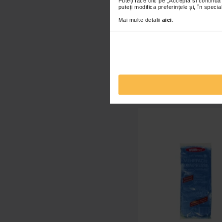
Puteți face clic pe „Acceptă si continuă”
puteți modifica preferințele și, în spec
Mai multe detalii
aici
.
Compresa rece instant, 
TNT, 14x18 cm
6,00 Lei
Adaugă în co