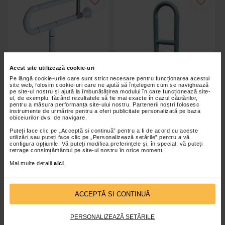
Acest site utilizează cookie-uri
Pe lângă cookie-urile care sunt strict necesare pentru funcționarea acestui
site web, folosim cookie-uri care ne ajută să înțelegem cum se navighează
pe site-ul nostru și ajută la îmbunătățirea modului în care funcționează site-
ul, de exemplu, făcând rezultatele să fie mai exacte în cazul căutărilor,
pentru a măsura performanța site-ului nostru. Partenerii noștri folosesc
instrumente de urmărire pentru a oferi publicitate personalizată pe baza
obiceiurilor dvs. de navigare.
Bara metalica de sprijin pentru
Suport de sprijin pentru cada -
baie, JL7948
accesorii baie
Puteți face clic pe „Acceptă si continuă” pentru a fi de acord cu aceste
utilizări sau puteți face clic pe „Personalizează setările” pentru a vă
configura opțiunile. Vă puteți modifica preferințele și, în special, vă puteți
retrage consimțământul pe site-ul nostru în orice moment.
Mai multe detalii
aici
.
Indisponibil
Indisponibil
ACCEPTĂ SI CONTINUĂ
PERSONALIZEAZĂ SETĂRILE