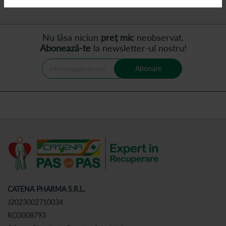
Nu lăsa niciun
preț mic
neobservat.
Abonează-te
la newsletter-ul nostru!
Abonare
CATENA PHARMA S.R.L.
J2023002710034
RO3008793