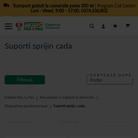
Transport gratuit la comenzile peste 300 lei
| Program Call Center:
Luni - Vineri, 9:00 - 17:00
,
0374.336.802
Cautare
Suporti sprijin cada
SORTEAZĂ DUPĂ
Filtrează
Catena Pas cu Pas
Recuperare si ingrijire la domiciliu
❯
❯
Dispozitive ajutatoare baie
Suporti sprijin cada
❯
4
produse