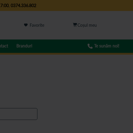
17:00
,
0374.336.802
Favorite
tact
Branduri
Te sunăm noi!