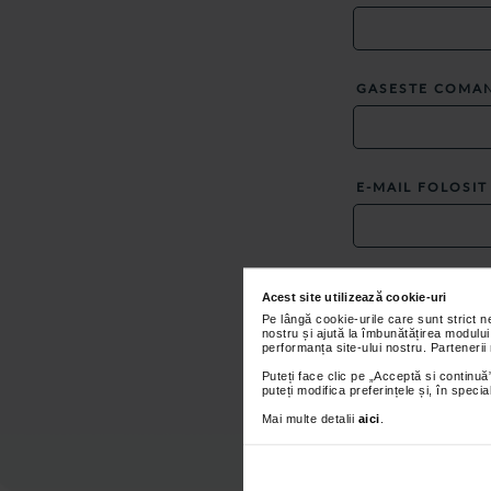
GASESTE COMAN
E-MAIL FOLOSI
MESAJ
*
Acest site utilizează cookie-uri
Pe lângă cookie-urile care sunt strict 
nostru și ajută la îmbunătățirea modului
performanța site-ului nostru. Partenerii
Puteți face clic pe „Acceptă si continuă”
puteți modifica preferințele și, în spec
Mai multe detalii
aici
.
Sunt de acord 