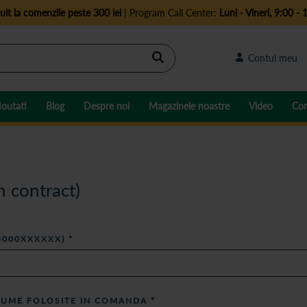
uit la comenzile peste 300 lei
| Program Call Center:
Luni - Vineri, 9:00 - 
Cautare
Contul meu
outati
Blog
Despre noi
Magazinele noastre
Video
Con
n contract)
3000XXXXXX)
*
NUME FOLOSITE IN COMANDA
*