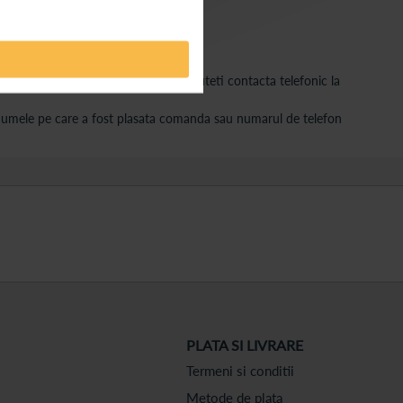
a de e-mail
[email protected]
sau ne puteti contacta telefonic la
, numele pe care a fost plasata comanda sau numarul de telefon
PLATA SI LIVRARE
Termeni si conditii
Metode de plata