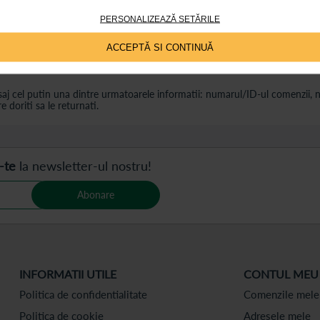
PERSONALIZEAZĂ SETĂRILE
Solicit retragerea din contract
ACCEPTĂ SI CONTINUĂ
r, puteti transmite solicitarea de retur printr-o notificare scrisa la adres
esaj cel putin una dintre urmatoarele informatii: numarul/ID-ul comenzii
 doriti sa le returnati.
-te
la newsletter-ul nostru!
Abonare
INFORMATII UTILE
CONTUL MEU
Politica de confidentialitate
Comenzile mele
Politica de cookie
Adresele mele