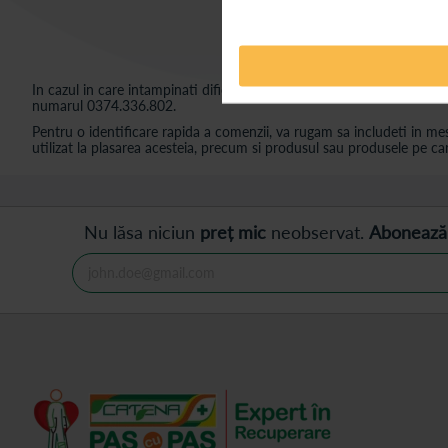
In cazul in care intampinati dificultati in completarea acestui formula
numarul 0374.336.802.
Pentru o identificare rapida a comenzii, va rugam sa includeti in m
utilizat la plasarea acesteia, precum si produsul sau produsele pe care
Nu lăsa niciun
preț mic
neobservat.
Abonează