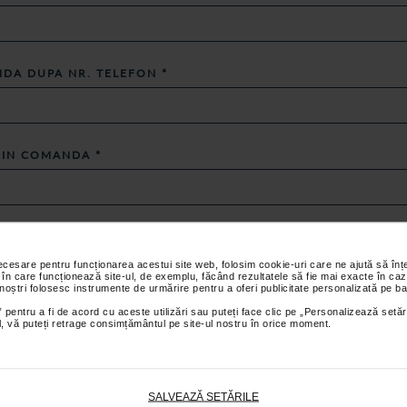
DA DUPA NR. TELEFON
*
T IN COMANDA
*
necesare pentru funcționarea acestui site web, folosim cookie-uri care ne ajută să î
 în care funcționează site-ul, de exemplu, făcând rezultatele să fie mai exacte în caz
 noștri folosesc instrumente de urmărire pentru a oferi publicitate personalizată pe ba
 pentru a fi de acord cu aceste utilizări sau puteți face clic pe „Personalizează setăr
ial, vă puteți retrage consimțământul pe site-ul nostru în orice moment.
cu
Politica de confidențialitate
si
Conditiile de retur
.
*
SALVEAZĂ SETĂRILE