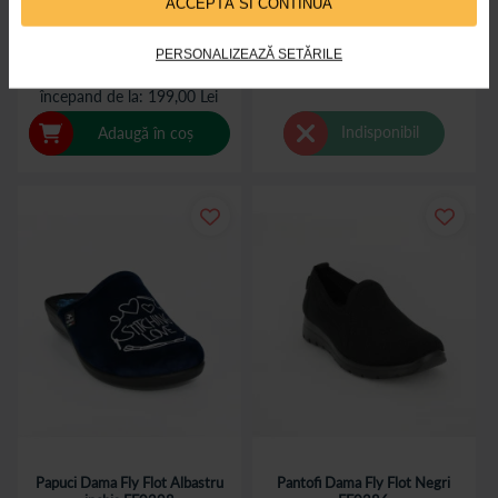
ACCEPTĂ SI CONTINUĂ
Sandale ortopedice maro barbati
Papuci dama FlyFlot microfibra,
Fly Flot 269
FF0120
PERSONALIZEAZĂ SETĂRILE
începand de la
199,00 Lei
Indisponibil
Adaugă în coș
Papuci Dama Fly Flot Albastru
Pantofi Dama Fly Flot Negri