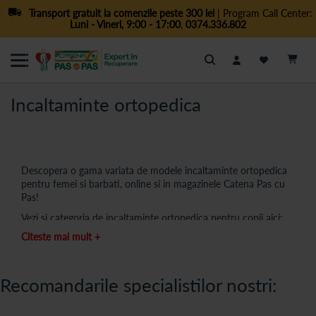
Transport gratuit la comenzile peste 300 lei
| Program Call Center:
Luni - Vineri, 9:00 - 17:00
,
0374.336.802
Cautare
Incaltaminte ortopedica
Descopera o gama variata de modele incaltaminte ortopedica
pentru femei si barbati, online si in magazinele Catena Pas cu
Pas!
Vezi si categoria de incaltaminte ortopedica pentru copii aici:
Incaltaminte ortopedica copii - Catena Pas cu Pas.
La Catena
Citeste mai mult +
Pas cu Pas ai la dispozitie o gama diverisificata de incaltaminte
ortopedica pentru barbati si femei, realizata din materiale de
calitate, pentru a imbunatati sanatatea picioarelor.
Recomandarile specialistilor nostri:
Incaltaminte ortopedica extrem de usoara
- Pentru confort in timpul mersului.