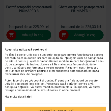
Pantofi ortopedici postoperatorii
Ghete ortopedice postoperatorii
PIUMAPED 3
PIUMAPED 1
începand de la
225,00 Lei
începand de la
225,00 Lei
Adaugă în coș
Adaugă în coș
Acest site utilizează cookie-uri
Pe lângă cookie-urile care sunt strict necesare pentru funcționarea acestui
site web, folosim cookie-uri care ne ajută să înțelegem cum se navighează
pe site-ul nostru și ajută la îmbunătățirea modului în care funcționează site-
ul, de exemplu, făcând rezultatele să fie mai exacte în cazul căutărilor,
pentru a măsura performanța site-ului nostru. Partenerii noștri folosesc
instrumente de urmărire pentru a oferi publicitate personalizată pe baza
obiceiurilor dvs. de navigare.
Puteți face clic pe „Acceptă si continuă” pentru a fi de acord cu aceste
utilizări sau puteți face clic pe „Personalizează setările” pentru a vă
configura opțiunile. Vă puteți modifica preferințele și, în special, vă puteți
retrage consimțământul pe site-ul nostru în orice moment.
Mai multe detalii
aici
.