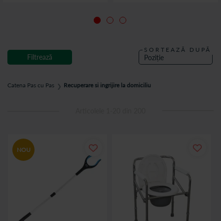
SORTEAZĂ DUPĂ
Filtrează
Catena Pas cu Pas
Recuperare si ingrijire la domiciliu
❯
Articolele
1
-
20
din
200
NOU