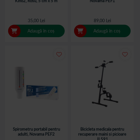
Kino2, Rosu, 5 cm x 5 m
Novama PEF1
35,00 Lei
89,00 Lei
Adaugă în coș
Adaugă în coș
Spirometru portabil pentru
Bicicleta medicala pentru
adulti, Novama PEF2
recuperare maini si picioare
JL591