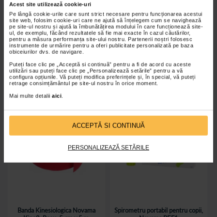
Pachet recuperare Pedalier
Spirometru exercitii respiratorii,
Acest site utilizează cookie-uri
JL591 si Naturalis Diolex Gel,
Redline PulmoTrainer
Pe lângă cookie-urile care sunt strict necesare pentru funcționarea acestui
100ml
site web, folosim cookie-uri care ne ajută să înțelegem cum se navighează
pe site-ul nostru și ajută la îmbunătățirea modului în care funcționează site-
ul, de exemplu, făcând rezultatele să fie mai exacte în cazul căutărilor,
pentru a măsura performanța site-ului nostru. Partenerii noștri folosesc
Pret pachet
243,20 Lei
59,00 Lei
instrumente de urmărire pentru a oferi publicitate personalizată pe baza
obiceiurilor dvs. de navigare.
Adaugă în coș
Adaugă în coș
Puteți face clic pe „Acceptă si continuă” pentru a fi de acord cu aceste
utilizări sau puteți face clic pe „Personalizează setările” pentru a vă
configura opțiunile. Vă puteți modifica preferințele și, în special, vă puteți
retrage consimțământul pe site-ul nostru în orice moment.
Mai multe detalii
aici
.
ACCEPTĂ SI CONTINUĂ
PERSONALIZEAZĂ SETĂRILE
Banda Kinesiologica Novama
Spirometru portabil pentru copii,