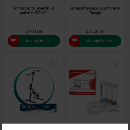
Minge pentru exercitii si
Saltea antiescara cu compresor
antistres TCA22
Timago
27,00 Lei
254,00 Lei
Adaugă în coș
Adaugă în coș