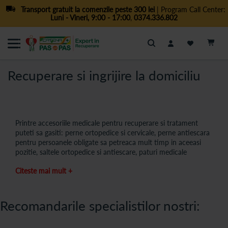
Transport gratuit la comenzile peste 300 lei
| Program Call Center:
Luni - Vineri, 9:00 - 17:00
,
0374.336.802
Cautare
Recuperare si ingrijire la domiciliu
Printre accesoriile medicale pentru recuperare si tratament
puteti sa gasiti: perne ortopedice si cervicale, perne antiescara
pentru persoanele obligate sa petreaca mult timp in aceeasi
pozitie, saltele ortopedice si antiescare, paturi medicale
impreuna cu diverse accesorii precum stativul de perfuzie ori
Citeste mai mult +
masuta cu roti de ingrijire la pat, dispozitive pentru exercitii,
spatare si paravane.
Pernele si saltelete antiescara
sunt extrem de utile pacientului
Recomandarile specialistilor nostri:
aflat fie in perioada de recuperare in urma unui interventii
chirurgicale, fie persoanei cu deficiente de mobilitate. Atunci
cand asupra pielii din anumite zone ale corpului se exercita