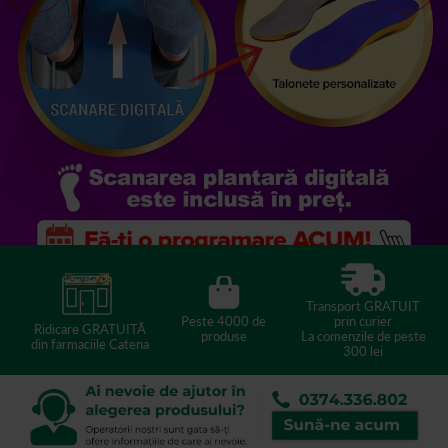
Transport GRATUIT
Peste 4000 de
prin curier
Ridicare GRATUITĂ
produse
La comenzile de peste
din farmaciile Catena
300 lei