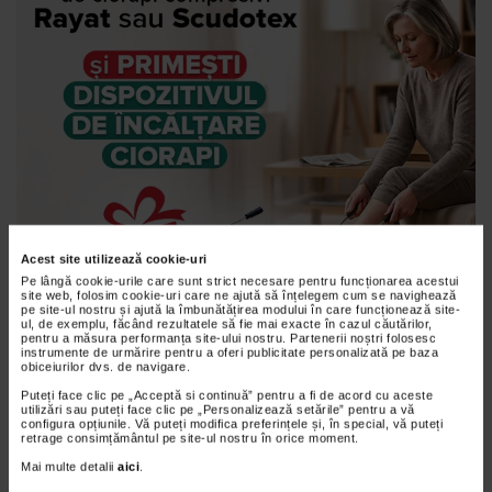
Acest site utilizează cookie-uri
Pe lângă cookie-urile care sunt strict necesare pentru funcționarea acestui
site web, folosim cookie-uri care ne ajută să înțelegem cum se navighează
pe site-ul nostru și ajută la îmbunătățirea modului în care funcționează site-
ul, de exemplu, făcând rezultatele să fie mai exacte în cazul căutărilor,
pentru a măsura performanța site-ului nostru. Partenerii noștri folosesc
instrumente de urmărire pentru a oferi publicitate personalizată pe baza
obiceiurilor dvs. de navigare.
Puteți face clic pe „Acceptă si continuă” pentru a fi de acord cu aceste
utilizări sau puteți face clic pe „Personalizează setările” pentru a vă
configura opțiunile. Vă puteți modifica preferințele și, în special, vă puteți
retrage consimțământul pe site-ul nostru în orice moment.
Mai multe detalii
aici
.