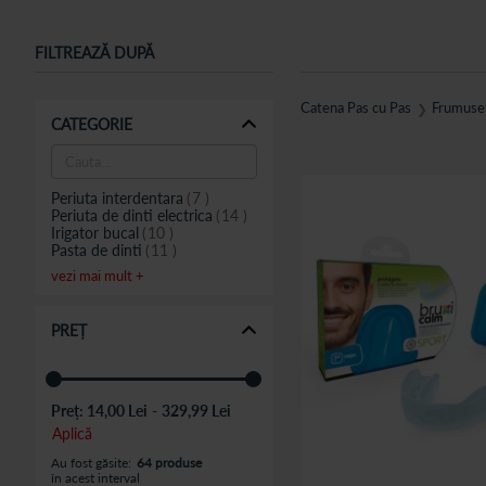
O igiena orala corecta este esentiala pentru sanatatea intregului o
aceea, este important sa acordam o atentie deosebita igienei orale 
FILTREAZĂ DUPĂ
La Catena Pas cu Pas gasesti o gama completa de produse pentru igiena
pentru nevoile tale si bucura-te de un zambet sanatos si strălucitor!
Catena Pas cu Pas
Frumusete
❯
CATEGORIE
O igienă orala corecta, alaturi de vizite regulate la medicul stomatolog
Periuta interdentara
7
Periuta de dinti electrica
14
Irigator bucal
10
Pasta de dinti
11
vezi mai mult +
PREȚ
Preț:
14,00 Lei
-
329,99 Lei
Aplică
Au fost găsite:
64 produse
în acest interval