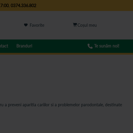
17:00
,
0374.336.802
Favorite
tact
Branduri
Te sunăm noi!
u a preveni aparitia cariilor si a problemelor parodontale, destinate
e calitate!