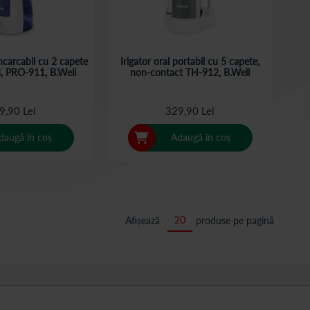
incarcabil cu 2 capete
Irigator oral portabil cu 5 capete,
B, PRO-911, B.Well
non-contact TH-912, B.Well
9,90 Lei
329,90 Lei
daugă în coș
Adaugă în coș
Afișează
produse pe pagină