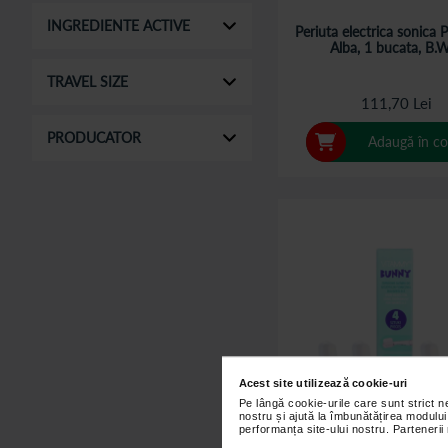
INGREDIENTE ACTIVE
Periuta electrica sonica
Alba, 1 bucata, B.W
TRAVEL SIZE
111,70 Lei
PRODUCATOR
Adaugă în co
Acest site utilizează cookie-uri
Pe lângă cookie-urile care sunt strict 
nostru și ajută la îmbunătățirea modului
performanța site-ului nostru. Partenerii