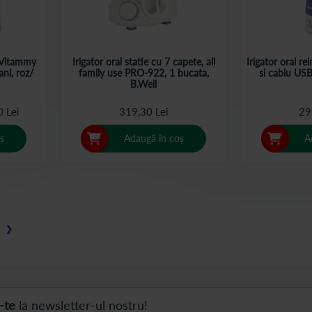
a Vitammy
Irigator oral statie cu 7 capete, all
Irigator oral re
ni, roz/
family use PRO-922, 1 bucata,
si cablu US
B.Well
0 Lei
319,30 Lei
29
ș
Adaugă în coș
A
 pagina
❯
Pagina
Pasul următor
-te
la newsletter-ul nostru!