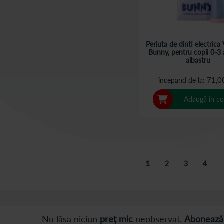
Periuta de dinti electric
Bunny, pentru copii 0-3 a
albastru
71,0
începand de la
Adaugă în co
Pagina
în acest moment cititi
1
Pagina
Pagina
Pagina
2
3
4
Nu lăsa niciun
preț mic
neobservat.
Abonează