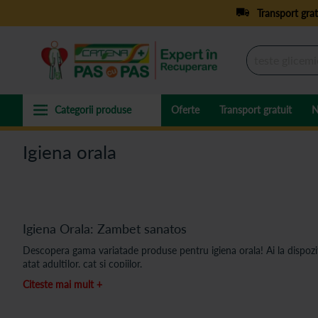
Transport grat
Oferte
Transport gratuit
N
Igiena orala
Igiena Orala: Zambet sanatos
Descopera gama variatade produse pentru igiena orala! Ai la dispoziti
atat adultilor, cat si copiilor.
Citeste mai mult +
Protejeaza-ti sanatatea orala cu bune