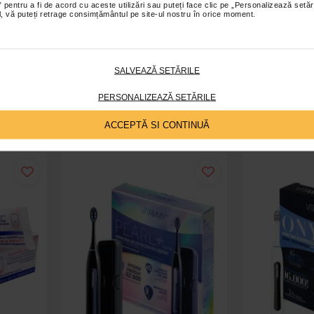
 pentru a fi de acord cu aceste utilizări sau puteți face clic pe „Personalizează setăr
ial, vă puteți retrage consimțământul pe site-ul nostru în orice moment.
e dinti
Periuta de dinti electrica VITAMMY
Irigator oral
ano, Alb
Aurum Rose, 96000 vibratii/min, 5
Aqu
moduri de periaj
SALVEAZĂ SETĂRILE
225,00 Lei
22
PERSONALIZEAZĂ SETĂRILE
ș
Adaugă în coș
A
ACCEPTĂ SI CONTINUĂ