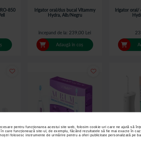
 PRO-850
Irigator oral/dus bucal Vitammy
Irigator oral
ell
Hydra, Alb/Negru
Hydr
239,00 Lei
23
începand de la
ș
Adaugă în coș
A
necesare pentru funcționarea acestui site web, folosim cookie-uri care ne ajută să î
 în care funcționează site-ul, de exemplu, făcând rezultatele să fie mai exacte în caz
 noștri folosesc instrumente de urmărire pentru a oferi publicitate personalizată pe ba