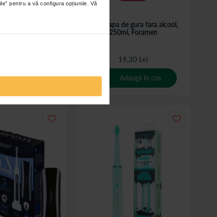
ile” pentru a vă configura opțiunile. Vă
/ dus bucal Vitammy
Junior apa de gura fara alcool,
arius, Alb
250ml, Foramen
1,00 Lei
19,30 Lei
daugă în coș
Adaugă în coș