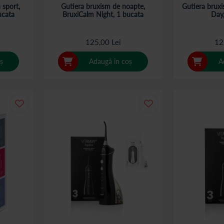
 sport,
Gutiera bruxism de noapte,
Gutiera bruxi
ucata
BruxiCalm Night, 1 bucata
Day
125,00 Lei
12
ș
Adaugă în coș
A