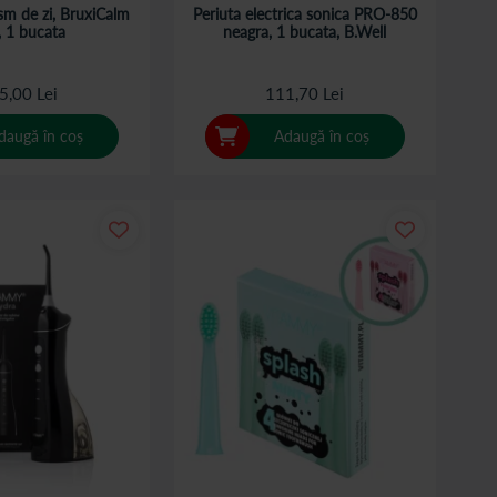
sm de zi, BruxiCalm
Periuta electrica sonica PRO-850
, 1 bucata
neagra, 1 bucata, B.Well
5,00 Lei
111,70 Lei
daugă în coș
Adaugă în coș