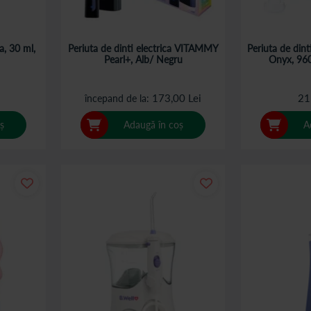
a, 30 ml,
Periuta de dinti electrica VITAMMY
Periuta de din
Pearl+, Alb/ Negru
Onyx, 960
173,00 Lei
21
începand de la
ș
Adaugă în coș
A