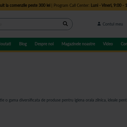
uit la comenzile peste 300 lei
| Program Call Center:
Luni - Vineri, 9:00 - 
Cautare
Contul meu
outati
Blog
Despre noi
Magazinele noastre
Video
Con
e o gama diversificata de produse pentru igiena orala zilnica, ideale pentr
 practici de igiena orala si cu produse d