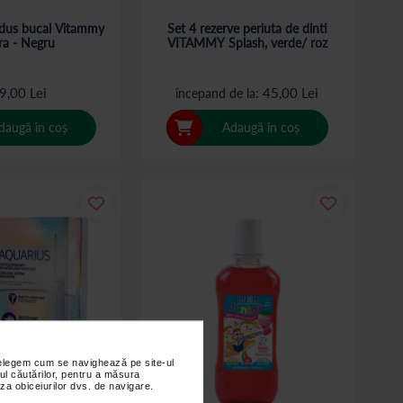
/ dus bucal Vitammy
Set 4 rezerve periuta de dinti
a - Negru
VITAMMY Splash, verde/ roz
9,00 Lei
45,00 Lei
începand de la
daugă în coș
Adaugă în coș
nțelegem cum se navighează pe site-ul
ul căutărilor, pentru a măsura
za obiceiurilor dvs. de navigare.