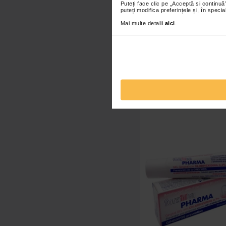
Puteți face clic pe „Acceptă si continuă”
puteți modifica preferințele și, în spec
Mai multe detalii
aici
.
Set 4 rezerve periuta d
Vitammy Bunny, fibre n
36,00 Lei
Adaugă în co