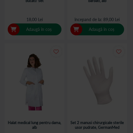
bucati/ set
barbati, alb
18,00 Lei
începand de la
89,00 Lei
Adaugă în coș
Adaugă în coș
Halat medical lung pentru dama,
Set 2 manusi chirurgicale sterile
alb
usor pudrate, GermanMed