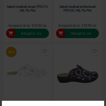
Saboti medicali simpli, FF0172,
Saboti medicali profesionali
Alb, Fly Flot
FF0130, Alb, Fly Flot
începand de la
129,00 Lei
începand de la
129,00 Lei
Adaugă în coș
Adaugă în coș
NOU