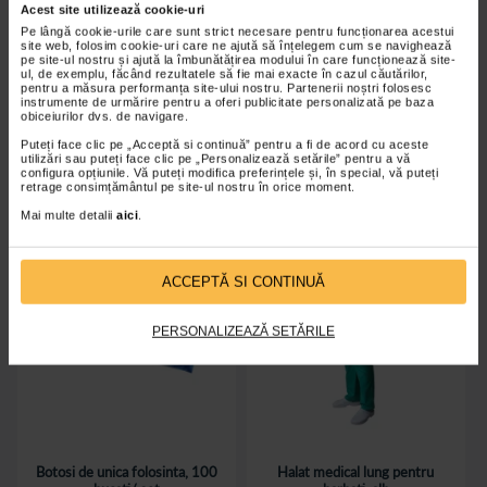
Saboti medicali profesionali
Saboti medicali profesionali
Acest site utilizează cookie-uri
FF0311, Roz, Fly Flot
FF0311, Liliac, Fly Flot
Pe lângă cookie-urile care sunt strict necesare pentru funcționarea acestui
site web, folosim cookie-uri care ne ajută să înțelegem cum se navighează
pe site-ul nostru și ajută la îmbunătățirea modului în care funcționează site-
ul, de exemplu, făcând rezultatele să fie mai exacte în cazul căutărilor,
pentru a măsura performanța site-ului nostru. Partenerii noștri folosesc
începand de la
139,00 Lei
începand de la
139,00 Lei
instrumente de urmărire pentru a oferi publicitate personalizată pe baza
obiceiurilor dvs. de navigare.
Adaugă în coș
Adaugă în coș
Puteți face clic pe „Acceptă si continuă” pentru a fi de acord cu aceste
utilizări sau puteți face clic pe „Personalizează setările” pentru a vă
configura opțiunile. Vă puteți modifica preferințele și, în special, vă puteți
retrage consimțământul pe site-ul nostru în orice moment.
Mai multe detalii
aici
.
ACCEPTĂ SI CONTINUĂ
PERSONALIZEAZĂ SETĂRILE
Botosi de unica folosinta, 100
Halat medical lung pentru