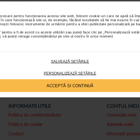
necesare pentru funcționarea acestui site web, folosim cookie-uri care ne ajută să î
 în care funcționează site-ul, de exemplu, făcând rezultatele să fie mai exacte în caz
 noștri folosesc instrumente de urmărire pentru a oferi publicitate personalizată pe ba
 pentru a fi de acord cu aceste utilizări sau puteți face clic pe „Personalizează setăr
ial, vă puteți retrage consimțământul pe site-ul nostru în orice moment.
-te
la newsletter-ul nostru!
SALVEAZĂ SETĂRILE
Abonare
PERSONALIZEAZĂ SETĂRILE
ACCEPTĂ SI CONTINUĂ
INFORMATII UTILE
CONTUL MEU
Politica de confidentialitate
Comenzile mele
Politica de cookie
Adresele mele
Contact
Informatii person