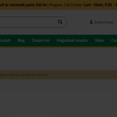
uit la comenzile peste 300 lei
| Program Call Center:
Luni - Vineri, 9:00 - 
Cautare
Contul meu
outati
Blog
Despre noi
Magazinele noastre
Video
Con
duse care sa coincida cu selectia.