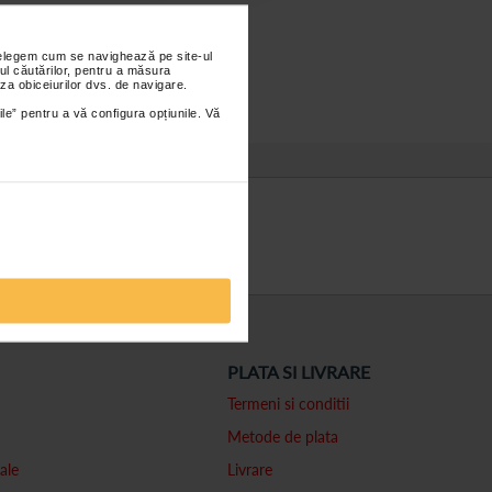
nțelegem cum se navighează pe site-ul
ul căutărilor, pentru a măsura
za obiceiurilor dvs. de navigare.
ile” pentru a vă configura opțiunile. Vă
PLATA SI LIVRARE
Termeni si conditii
Metode de plata
ale
Livrare