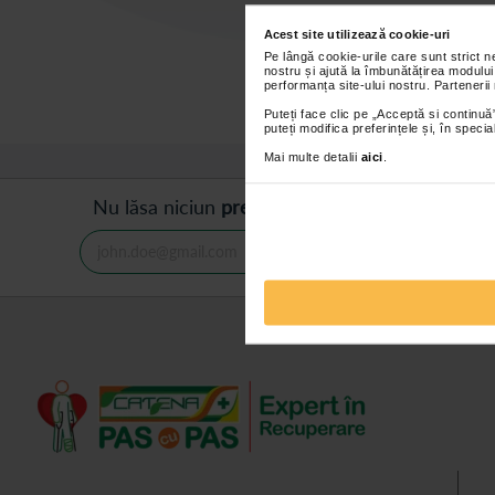
Acest site utilizează cookie-uri
Pe lângă cookie-urile care sunt strict 
nostru și ajută la îmbunătățirea modului
performanța site-ului nostru. Partenerii
Puteți face clic pe „Acceptă si continuă”
puteți modifica preferințele și, în spec
Mai multe detalii
aici
.
Nu lăsa niciun
preț mic
neobservat.
Abonează