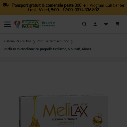
Transport gratuit la comenzile peste 300 lei
| Program Call Center:
Luni - Vineri, 9:00 - 17:00
,
0374.336.802
Cautare
Catena Pas cu Pas
Produse farmaceutice
❯
❯
MeliLax microclisme cu propolis Pediatric, 6 bucati, Aboca