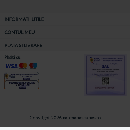
INFORMATII UTILE
CONTUL MEU
PLATA SI LIVRARE
Platiti cu:
Copyright 2026
catenapascupas.ro