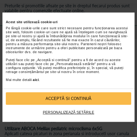
Preturile si promotiile afisate pe site in dreptul fiecarui produs sunt
valabile pentru comenzile efectuate online.
Acest site utilizează cookie-uri
Pe lângă cookie-urile care sunt strict necesare pentru funcționarea acestui
Detalii despre produs
site web, folosim cookie-uri care ne ajută să înțelegem cum se navighează
pe site-ul nostru și ajută la îmbunătățirea modului în care funcționează site-
ul, de exemplu, făcând rezultatele să fie mai exacte în cazul căutărilor,
Beneficii ABOCA Melilax pediatric microclisma 6x5G
pentru a măsura performanța site-ului nostru. Partenerii noștri folosesc
instrumente de urmărire pentru a oferi publicitate personalizată pe baza
- Exercita o actiune de evacuare non-iritanta si, prin urmare,
obiceiurilor dvs. de navigare.
induce un stimul fiziologic si echilibrat de activare a defecatiei;
- Datorita proprietatilor similare cu mucoasa, precum si
Puteți face clic pe „Acceptă si continuă” pentru a fi de acord cu aceste
vascozitatii acestuia, Melilax protejeaza mucoasa rectalain timpul
utilizări sau puteți face clic pe „Personalizează setările” pentru a vă
configura opțiunile. Vă puteți modifica preferințele și, în special, vă puteți
trecerii materiilor fecale, mimand actiunea lubrifianta a mucusului
retrage consimțământul pe site-ul nostru în orice moment.
fiziologic;
- -calmeaza mucoasa si o protejeaza, exercitand o actiune
Mai multe detalii
aici
.
antiinflamatoare indirecta.
Ingrediente ABOCA Melilax pediatric microclisma 6x5G
- Substante functionale 73,2%;
ACCEPTĂ SI CONTINUĂ
- Promelaxin complex activ de miere si polizaharide din aloe si
nalba;
- Amestec hidroglicenic;
PERSONALIZEAZĂ SETĂRILE
- Suc de lamaie;
- Ulei esential de lavanda.
Utilizare ABOCA Melilax pediatric microclisma 6x5G
Aplicati cateva picaturi in zona perianala si introduceti usor canula