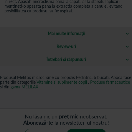
in rect. Apasati microclisma pana la capat, iar la sfarsitul aplicarii
mentineti-o apasata pana la extractia completa a canulei, evitand
posibilitatea ca produsul sa fie aspirat.
Mai multe informații
Review-uri
Întrebări și răspunsuri
Produsul MeliLax microclisme cu propolis Pediatric, 6 bucati, Aboca face
parte din categoriile
Vitamine si suplimente copii
,
Produse farmaceutice
si din
gama MELILAX
Nu lăsa niciun
preț mic
neobservat.
Abonează-te
la newsletter-ul nostru!