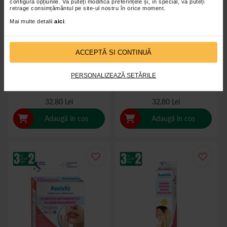
configura opțiunile. Vă puteți modifica preferințele și, în special, vă puteți
retrage consimțământul pe site-ul nostru în orice moment.
Mai multe detalii
aici
.
ACCEPTĂ SI CONTINUĂ
Plasturi hidrocoloidali pentru
Plasturi hidrocoloidali pentru
basici, mix, 6 bucati, Assista
basici, mediu, 5 bucati, Assista
PERSONALIZEAZĂ SETĂRILE
32,80 Lei
32,80 Lei
Adaugă în coș
Adaugă în coș