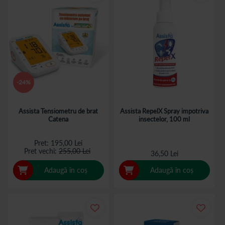
-24%
Assista Tensiometru de brat
Assista RepelX Spray impotriva
Catena
insectelor, 100 ml
Pret
195,00 Lei
Pret vechi
255,00 Lei
36,50 Lei
Adaugă în coș
Adaugă în coș