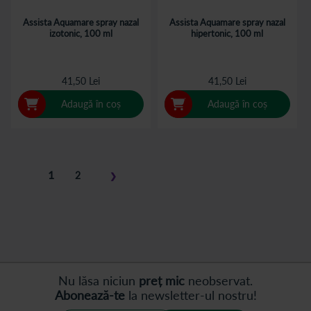
Assista Aquamare spray nazal
Assista Aquamare spray nazal
izotonic, 100 ml
hipertonic, 100 ml
41,50 Lei
41,50 Lei
Adaugă în coș
Adaugă în coș
Pagina
în
1
Pagina
2
❯
acest
Pagina
Pasul
moment
următor
cititi
pagina
Nu lăsa niciun
preț mic
neobservat.
Abonează-te
la newsletter-ul nostru!