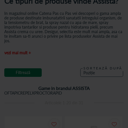
Ce tipuri de produse vinde Assista?
In magazinul online Catena Pas cu Pas vei descoperi o gama ampla
de produse destinate imbunatatirii sanatatii intregului organism, de
la tensiometru de brat, la spray nazal cu apa de mare, spray
impotriva tantarilor si produse pentru hidratarea pielii, precum
Assista crema cu uree. Desigur, selectia este mult mai ampla, asa ca
te invitam sa-ti arunci o privire pe lista produselor Assista de mai
jos.
vezi mai mult +
SORTEAZĂ DUPĂ
Filtrează
Game in brandul ASSISTA
OFTAPIC
REPELX
PROCTORAPID
Articolele
1
-
20
din
31