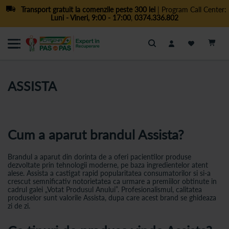
Transport gratuit la comenzile peste 300 lei
| Program Call Center:
Luni - Vineri, 9:00 - 17:00
,
0374.336.802
Cautare
ASSISTA
Cum a aparut brandul Assista?
Brandul a aparut din dorinta de a oferi pacientilor produse
dezvoltate prin tehnologii moderne, pe baza ingredientelor atent
alese. Assista a castigat rapid popularitatea consumatorilor si si-a
crescut semnificativ notorietatea ca urmare a premiilor obtinute in
cadrul galei „Votat Produsul Anului”. Profesionalismul, calitatea
produselor sunt valorile Assista, dupa care acest brand se ghideaza
zi de zi.