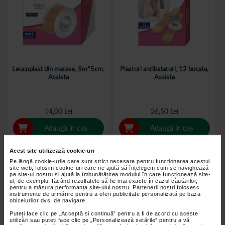
Leucoplast din matase, 5m*5cm,
Plasturi antibataturi, 12 bucata,
Assista
Assista
14,00 Lei
26,50 Lei
Adaugă în coș
Adaugă în coș
Acest site utilizează cookie-uri
Pe lângă cookie-urile care sunt strict necesare pentru funcționarea acestui
site web, folosim cookie-uri care ne ajută să înțelegem cum se navighează
pe site-ul nostru și ajută la îmbunătățirea modului în care funcționează site-
ul, de exemplu, făcând rezultatele să fie mai exacte în cazul căutărilor,
pentru a măsura performanța site-ului nostru. Partenerii noștri folosesc
instrumente de urmărire pentru a oferi publicitate personalizată pe baza
obiceiurilor dvs. de navigare.
Puteți face clic pe „Acceptă si continuă” pentru a fi de acord cu aceste
utilizări sau puteți face clic pe „Personalizează setările” pentru a vă