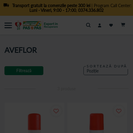
Transport gratuit la comenzile peste 300 lei
| Program Call Center:
Luni - Vineri, 9:00 - 17:00
,
0374.336.802
Cautare
AVEFLOR
SORTEAZĂ DUPĂ
Filtrează
3
produse