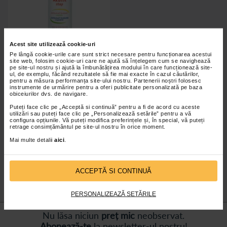
Acest site utilizează cookie-uri
Pe lângă cookie-urile care sunt strict necesare pentru funcționarea acestui
site web, folosim cookie-uri care ne ajută să înțelegem cum se navighează
pe site-ul nostru și ajută la îmbunătățirea modului în care funcționează site-
Spray hemostatic Akutol Stop,
ul, de exemplu, făcând rezultatele să fie mai exacte în cazul căutărilor,
60 ml, Aveflor
pentru a măsura performanța site-ului nostru. Partenerii noștri folosesc
instrumente de urmărire pentru a oferi publicitate personalizată pe baza
obiceiurilor dvs. de navigare.
Puteți face clic pe „Acceptă si continuă” pentru a fi de acord cu aceste
48,40 Lei
utilizări sau puteți face clic pe „Personalizează setările” pentru a vă
configura opțiunile. Vă puteți modifica preferințele și, în special, vă puteți
retrage consimțământul pe site-ul nostru în orice moment.
Adaugă în coș
Mai multe detalii
aici
.
ACCEPTĂ SI CONTINUĂ
PERSONALIZEAZĂ SETĂRILE
Nu lăsa niciun
preț mic
neobservat.
Abonează-te
la newsletter-ul nostru!