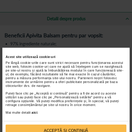
Detalii despre produs
Beneficii Apivita Balsam pentru par vopsit:
97% ingrediente naturale;
sigileaza culoarea si protejeaza impotriva decolorarii cu proteine
de quinoa;
Acest site utilizează cookie-uri
Pe lângă cookie-urile care sunt strict necesare pentru funcționarea acestui
hidrateaza si imbunatateste intensitatea culorii, cu miere si aloe;
site web, folosim cookie-uri care ne ajută să înțelegem cum se navighează
pe site-ul nostru și ajută la îmbunătățirea modului în care funcționează site-
ajuta la repararea parului vopsit si protejeaza de factorii de stres
ul, de exemplu, făcând rezultatele să fie mai exacte în cazul căutărilor,
externi (poluarea aerului si coafarea) cu miere de cimbru, ulei de
pentru a măsura performanța site-ului nostru. Partenerii noștri folosesc
masline, ulei de argan si APISHIELD HS;
instrumente de urmărire pentru a oferi publicitate personalizată pe baza
obiceiurilor dvs. de navigare.
lasa parul extrem de placut la atingere, stralucitor si usor de
pieptanat;
Puteți face clic pe „Acceptă si continuă” pentru a fi de acord cu aceste
utilizări sau puteți face clic pe „Personalizează setările” pentru a vă
apa este inlocuita cu o infuzie tonica si anti-imbatranire de
configura opțiunile. Vă puteți modifica preferințele și, în special, vă puteți
retrage consimțământul pe site-ul nostru în orice moment.
rozmarin organic grecesc;
Mai multe detalii
aici
.
testat dermatologic, potrivit in homeopatie.
Ingrediente:
ACCEPTĂ SI CONTINUĂ