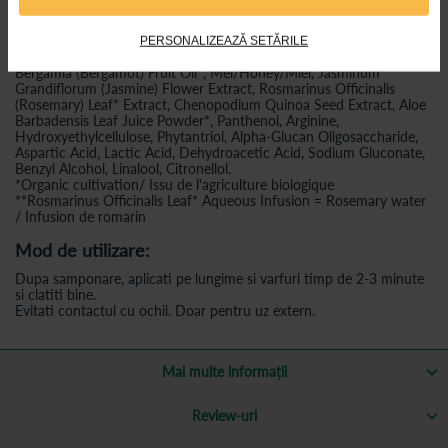
Aqua/Water/Eau**, C13-15 Alkane, Cetyl Alcohol, C15-19 Alkane,
Glycerin, Brassicamidopropyl Dimethylamine, Cetyl Esters, Cetearyl
Alcohol, Aqua/Water/Eau, Parfum/Fragrance, Argania Spinosa
PERSONALIZEAZĂ SETĂRILE
Kernel Oil, Olea Europaea (Olive) Fruit Oil*, Citrus Aurantium
Bergamia (Bergamot) Fruit Oil*, Mel/Honey/Miel, Jasminum
Grandiflorum (Jasmine) Flower Extract, Rosmarinus Officinalis
(Rosemary) Leaf* Extract, Chenopodium Quinoa Seed Extract, Aloe
Barbadensis Leaf Juice Powder*, Panthenol, Arginine,
Hydroxyethylcellulose, Phytantriol, Alpha-Glucan Oligosaccharide,
Aspartic Acid, Lactic Acid, Dehydroacetic Acid, Sodium Gluconate,
Benzyl Alcohol, Linalool, Citronellol.
*Organic cultivation/ Issu de l'agriculture biologique
**Rosmarinus Officinalis Leaf* Aqueous Infusion = Rosemary water
/ Infusion de romarin
Mod de utilizare:
Dupa samponare, aplicati pe lungime si varfuri timp de 2-3 minute
si clatiti bine.
Evitati contactul cu ochii. Doar pentru uz extern.
Mai multe informații
Review-uri