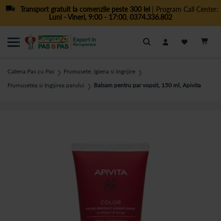
Transport gratuit la comenzile peste 300 lei
| Program Call Center:
Luni - Vineri, 9:00 - 17:00
,
0374.336.802
Cautare
Catena Pas cu Pas
Frumusete, Igiena si Ingrijire
❯
❯
Frumusetea si Ingijirea parului
Balsam pentru par vopsit, 150 ml, Apivita
❯