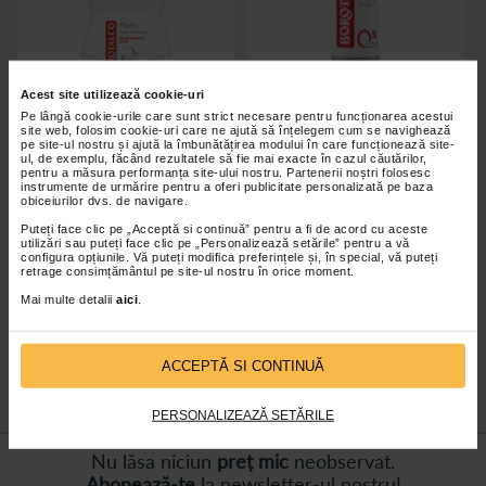
Acest site utilizează cookie-uri
Pe lângă cookie-urile care sunt strict necesare pentru funcționarea acestui
site web, folosim cookie-uri care ne ajută să înțelegem cum se navighează
pe site-ul nostru și ajută la îmbunătățirea modului în care funcționează site-
Borotalco Pure Deo Roll-on x
Borotalco Pure Deo Spray x
ul, de exemplu, făcând rezultatele să fie mai exacte în cazul căutărilor,
50ml
150ml
pentru a măsura performanța site-ului nostru. Partenerii noștri folosesc
instrumente de urmărire pentru a oferi publicitate personalizată pe baza
obiceiurilor dvs. de navigare.
Puteți face clic pe „Acceptă si continuă” pentru a fi de acord cu aceste
utilizări sau puteți face clic pe „Personalizează setările” pentru a vă
configura opțiunile. Vă puteți modifica preferințele și, în special, vă puteți
retrage consimțământul pe site-ul nostru în orice moment.
Indisponibil
Indisponibil
Mai multe detalii
aici
.
ACCEPTĂ SI CONTINUĂ
PERSONALIZEAZĂ SETĂRILE
Nu lăsa niciun
preț mic
neobservat.
Abonează-te
la newsletter-ul nostru!