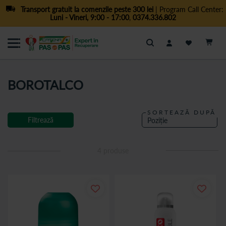
Transport gratuit la comenzile peste 300 lei
| Program Call Center:
Luni - Vineri, 9:00 - 17:00
,
0374.336.802
Cautare
BOROTALCO
SORTEAZĂ DUPĂ
Filtrează
4
produse