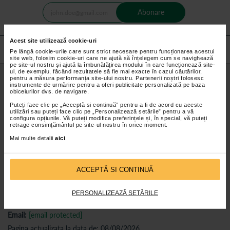
Abonare
Acest site utilizează cookie-uri
Pe lângă cookie-urile care sunt strict necesare pentru funcționarea acestui
site web, folosim cookie-uri care ne ajută să înțelegem cum se navighează
pe site-ul nostru și ajută la îmbunătățirea modului în care funcționează site-
ul, de exemplu, făcând rezultatele să fie mai exacte în cazul căutărilor,
pentru a măsura performanța site-ului nostru. Partenerii noștri folosesc
instrumente de urmărire pentru a oferi publicitate personalizată pe baza
obiceiurilor dvs. de navigare.
Puteți face clic pe „Acceptă si continuă” pentru a fi de acord cu aceste
utilizări sau puteți face clic pe „Personalizează setările” pentru a vă
configura opțiunile. Vă puteți modifica preferințele și, în special, vă puteți
retrage consimțământul pe site-ul nostru în orice moment.
CATENA PHARMA S.R.L.
Mai multe detalii
aici
.
J2023002710034
RO3008793
ACCEPTĂ SI CONTINUĂ
Adresa:
Pitesti, str. Banat nr.2, judet Arges
Telefon:
0374.336.802
PERSONALIZEAZĂ SETĂRILE
Program suport clienti:
Luni - Vineri: 09:00 - 17:00
Email:
[email protected]
Pagina actualizata la data de: 08/08/2026