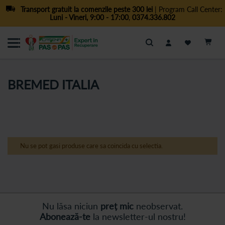
Transport gratuit la comenzile peste 300 lei
| Program Call Center:
Luni - Vineri, 9:00 - 17:00
,
0374.336.802
Cautare
BREMED ITALIA
Nu se pot gasi produse care sa coincida cu selectia.
Nu lăsa niciun
preț mic
neobservat.
Abonează-te
la newsletter-ul nostru!