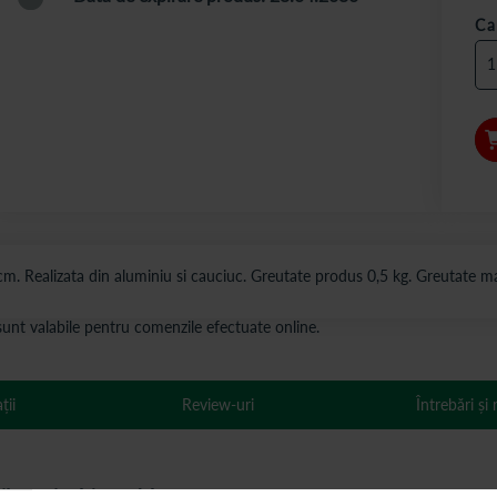
Ca
19 cm. Realizata din aluminiu si cauciuc. Greutate produs 0,5 kg. Greutate 
s sunt valabile pentru comenzile efectuate online.
ții
Review-uri
Întrebări și
bila pe inaltime, 1 bucata