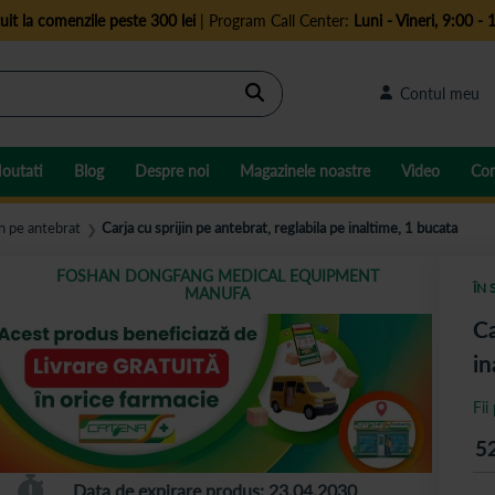
uit la comenzile peste 300 lei
| Program Call Center:
Luni - Vineri, 9:00 - 
Cautare
Contul meu
outati
Blog
Despre noi
Magazinele noastre
Video
Con
in pe antebrat
Carja cu sprijin pe antebrat, reglabila pe inaltime, 1 bucata
❯
FOSHAN DONGFANG MEDICAL EQUIPMENT
ÎN 
MANUFA
Ca
in
Fii
5
Data de expirare produs: 23.04.2030