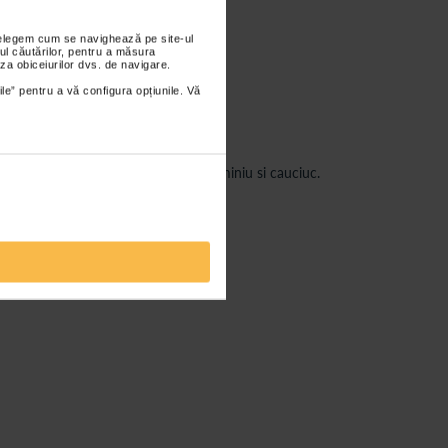
nțelegem cum se navighează pe site-ul
ul căutărilor, pentru a măsura
za obiceiurilor dvs. de navigare.
ile” pentru a vă configura opțiunile. Vă
or. Constructia este realizata din aluminiu si cauciuc.
ndicat de producator.