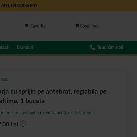
17:00
,
0374.336.802
Favorite
tact
Branduri
Te sunăm noi!
STOC
rja cu sprijin pe antebrat, reglabila pe
altime, 1 bucata
 primul care adaugă o recenzie pentru acest produs
2,00
Lei
i