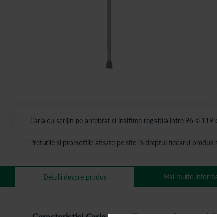
Carja cu sprijin pe antebrat si inaltime reglabila intre 96 si 1
Preturile si promotiile afisate pe site in dreptul fiecarui produ
Mai multe informa
Detalii despre produs
Caracteristici Carja cu sprijin pe antebrat, regla