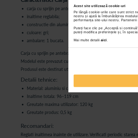
Acest site utilizează cookie-uri
carja cu sprijin pe antebrat;
Pe lângă cookie-urile care sunt strict 
inaltime reglabila;
nostru și ajută la îmbunătățirea modului
performanța site-ului nostru. Partenerii
constructie din aluminiu si cauciuc;
Puteți face clic pe „Acceptă si continuă”
culoare: gri;
puteți modifica preferințele și, în spec
ambalare: 1 bucata.
Mai multe detalii
aici
.
Carja cu sprijin pe antebrat este un dispozitiv auxiliar pentru 
Modelul este prevazut cu sprijin pentru antebrat si maner pentr
Produsul este destinat utilizarii in activitatile de deplasare asi
Detalii tehnice:
Material: aluminiu si cauciuc
Inaltime totala: 96–119 cm
Greutate maxima utilizator: 120 kg
Greutate produs: 0,5 kg
Recomandari:
Reglati inaltimea inainte de utilizare. Verificati periodic stare