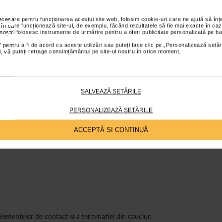
necesare pentru funcționarea acestui site web, folosim cookie-uri care ne ajută să î
 în care funcționează site-ul, de exemplu, făcând rezultatele să fie mai exacte în caz
 noștri folosesc instrumente de urmărire pentru a oferi publicitate personalizată pe ba
 pentru a fi de acord cu aceste utilizări sau puteți face clic pe „Personalizează setăr
ial, vă puteți retrage consimțământul pe site-ul nostru în orice moment.
mers, prevazut cu sistem de reglare pe inaltime pentru adaptarea la utilizat
SALVEAZĂ SETĂRILE
u utilizare manuala. Reglajul pe inaltime permite ajustarea in intervalul i
PERSONALIZEAZĂ SETĂRILE
stata, conform instructiunilor de utilizare.
ACCEPTĂ SI CONTINUĂ
a elementelor de contact si a terminatiei din cauciuc.