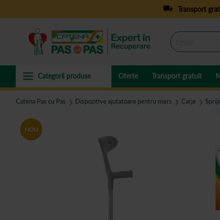
Transport grat
Oferte
Transport gratuit
N
Catena Pas cu Pas
Dispozitive ajutatoare pentru mers
Carje
Sprij
❯
❯
❯
NOU