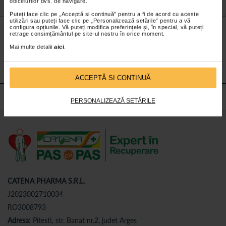
obiceiurilor dvs. de navigare.
Puteți face clic pe „Acceptă si continuă” pentru a fi de acord cu aceste
utilizări sau puteți face clic pe „Personalizează setările” pentru a vă
Nu lăsa niciun
preț mic
neobservat.
configura opțiunile. Vă puteți modifica preferințele și, în special, vă puteți
retrage consimțământul pe site-ul nostru în orice moment.
Abonează-te
la newsletter-ul nostru!
Mai multe detalii
aici
.
Abonare
ACCEPTĂ SI CONTINUĂ
PERSONALIZEAZĂ SETĂRILE
CATENA PHARMA S.R.L.
J2023002710034
RO3008793
Adresa:
Pitesti, str. Banat nr.2, judet Arges