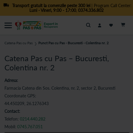
Transport gratuit la comenzile peste 300 lei
| Program Call Center:
Luni - Vineri, 9:00 - 17:00
,
0374.336.802
Cautare
Catena Pas cu Pas
Punct Pas cu Pas - Bucuresti - Colentina nr. 2
❯
Catena Pas cu Pas – Bucuresti,
Colentina nr. 2
Adresa:
Farmacia Catena din Sos. Colentina, nr. 2, sector 2, Bucuresti
Coordonate GPS:
44.450209, 26.1276343
Contact:
Telefon:
0214.440.282
Mobil:
0745.767.051