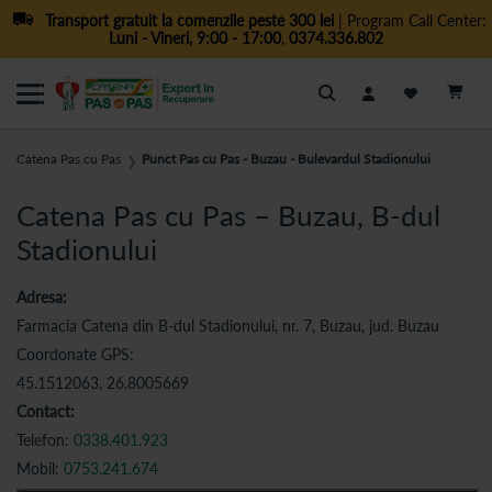
Transport gratuit la comenzile peste 300 lei
| Program Call Center:
Luni - Vineri, 9:00 - 17:00
,
0374.336.802
Cautare
Catena Pas cu Pas
Punct Pas cu Pas - Buzau - Bulevardul Stadionului
❯
Catena Pas cu Pas – Buzau, B-dul
Stadionului
Adresa:
Farmacia Catena din B-dul Stadionului, nr. 7, Buzau, jud. Buzau
Coordonate GPS:
45.1512063, 26.8005669
Contact:
Telefon:
0338.401.923
Mobil:
0753.241.674