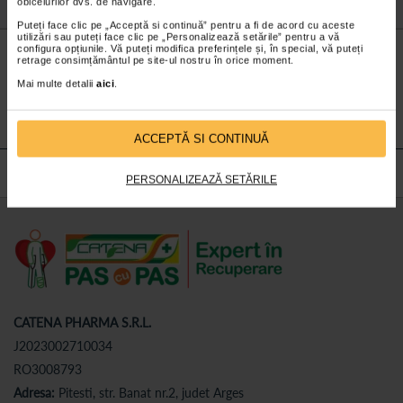
obiceiurilor dvs. de navigare.
Puteți face clic pe „Acceptă si continuă” pentru a fi de acord cu aceste
utilizări sau puteți face clic pe „Personalizează setările” pentru a vă
Nu lăsa niciun
preț mic
neobservat.
configura opțiunile. Vă puteți modifica preferințele și, în special, vă puteți
retrage consimțământul pe site-ul nostru în orice moment.
Abonează-te
la newsletter-ul nostru!
Mai multe detalii
aici
.
Abonare
ACCEPTĂ SI CONTINUĂ
PERSONALIZEAZĂ SETĂRILE
CATENA PHARMA S.R.L.
J2023002710034
RO3008793
Adresa:
Pitesti, str. Banat nr.2, judet Arges