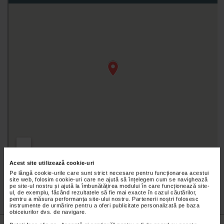
Acest site utilizează cookie-uri
Pe lângă cookie-urile care sunt strict necesare pentru funcționarea acestui
site web, folosim cookie-uri care ne ajută să înțelegem cum se navighează
pe site-ul nostru și ajută la îmbunătățirea modului în care funcționează site-
ul, de exemplu, făcând rezultatele să fie mai exacte în cazul căutărilor,
pentru a măsura performanța site-ului nostru. Partenerii noștri folosesc
instrumente de urmărire pentru a oferi publicitate personalizată pe baza
obiceiurilor dvs. de navigare.