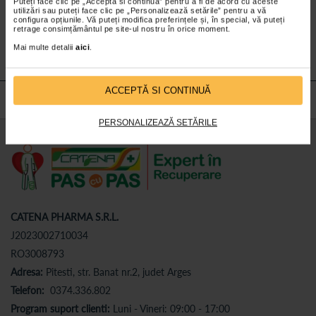
Puteți face clic pe „Acceptă si continuă” pentru a fi de acord cu aceste
Nu lăsa niciun
preț mic
neobservat.
utilizări sau puteți face clic pe „Personalizează setările” pentru a vă
Abonează-te
la newsletter-ul nostru!
configura opțiunile. Vă puteți modifica preferințele și, în special, vă puteți
retrage consimțământul pe site-ul nostru în orice moment.
Abonare
Mai multe detalii
aici
.
ACCEPTĂ SI CONTINUĂ
PERSONALIZEAZĂ SETĂRILE
CATENA PHARMA S.R.L.
J2023002710034
RO3008793
Adresa:
Pitesti, str. Banat nr.2, judet Arges
Telefon:
0374.336.802
Program suport clienti:
Luni - Vineri: 09:00 - 17:00