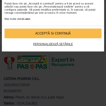
Puteți face clic pe „Acceptă si continuă” pentru a fi de acord cu aceste
Nu lăsa niciun
preț mic
neobservat.
utilizări sau puteți face clic pe „Personalizează setările” pentru a vă
configura opțiunile. Vă puteți modifica preferințele și, în special, vă puteți
Abonează-te
la newsletter-ul nostru!
retrage consimțământul pe site-ul nostru în orice moment.
Mai multe detalii
aici
.
Abonare
ACCEPTĂ SI CONTINUĂ
PERSONALIZEAZĂ SETĂRILE
CATENA PHARMA S.R.L.
J2023002710034
RO3008793
Adresa:
Pitesti, str. Banat nr.2, judet Arges
Telefon:
0374.336.802