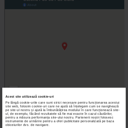
Acest site utilizează cookie-uri
Pe lângă cookie-urile care sunt strict necesare pentru funcționarea acestui
site web, folosim cookie-uri care ne ajută să înțelegem cum se navighează
pe site-ul nostru și ajută la îmbunătățirea modului în care funcționează site-
ul, de exemplu, făcând rezultatele să fie mai exacte în cazul căutărilor,
pentru a măsura performanța site-ului nostru. Partenerii noștri folosesc
instrumente de urmărire pentru a oferi publicitate personalizată pe baza
obiceiurilor dvs. de navigare.