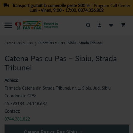
Transport gratuit la comenzile peste 300 lei
| Program Call Center:
Luni - Vineri, 9:00 - 17:00
,
0374.336.802
Cautare
Catena Pas cu Pas
Punct Pas cu Pas - Sibiu - Strada Tribunei
❯
Catena Pas cu Pas – Sibiu, Strada
Tribunei
Adresa:
Farmacia Catena din Strada Tribunei, nr. 1, Sibiu, Jud. Sibiu
Coordonate GPS:
45.793184. 24.148.687
Contact:
0744.381.822