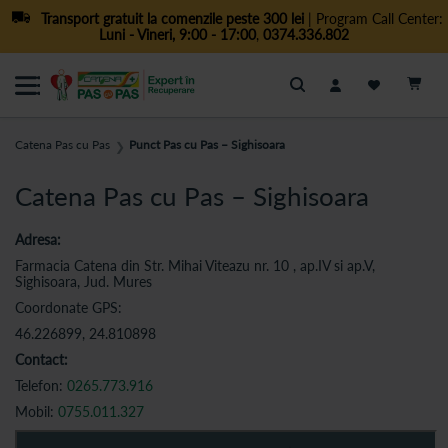
Transport gratuit la comenzile peste 300 lei
| Program Call Center:
Luni - Vineri, 9:00 - 17:00
,
0374.336.802
Cautare
Catena Pas cu Pas
Punct Pas cu Pas – Sighisoara
❯
Catena Pas cu Pas – Sighisoara
Adresa:
Farmacia Catena din Str. Mihai Viteazu nr. 10 , ap.IV si ap.V,
Sighisoara, Jud. Mures
Coordonate GPS:
46.226899, 24.810898
Contact:
Telefon:
0265.773.916
Mobil:
0755.011.327