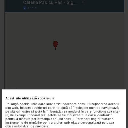
Acest site utilizează cookie-uri
Pe lângă cookie-urile care sunt strict necesare pentru funcționarea acestui
site web, folosim cookie-uri care ne ajută să înțelegem cum se navighează
pe site-ul nostru și ajută la îmbunătățirea modului în care funcționează site-
ul, de exemplu, făcând rezultatele să fie mai exacte în cazul căutărilor,
pentru a măsura performanța site-ului nostru. Partenerii noștri folosesc
instrumente de urmărire pentru a oferi publicitate personalizată pe baza
obiceiurilor dvs. de navigare.