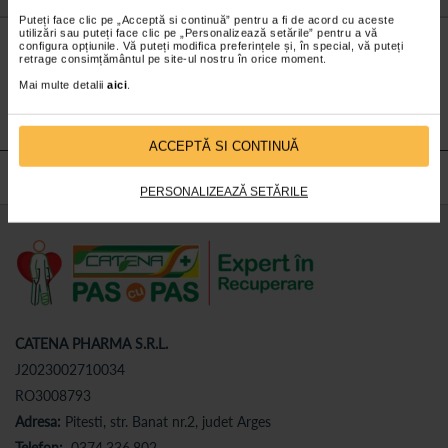
Puteți face clic pe „Acceptă si continuă” pentru a fi de acord cu aceste
utilizări sau puteți face clic pe „Personalizează setările” pentru a vă
Nu lăsa niciun
preț mic
neobservat.
configura opțiunile. Vă puteți modifica preferințele și, în special, vă puteți
retrage consimțământul pe site-ul nostru în orice moment.
Abonează-te
la newsletter-ul nostru!
Mai multe detalii
aici
.
Abonare
ACCEPTĂ SI CONTINUĂ
PERSONALIZEAZĂ SETĂRILE
CATENA PHARMA S.R.L.
J2023002710034
RO3008793
Adresa:
Pitesti, str. Banat nr.2, judet Arges
Telefon:
0374.336.802