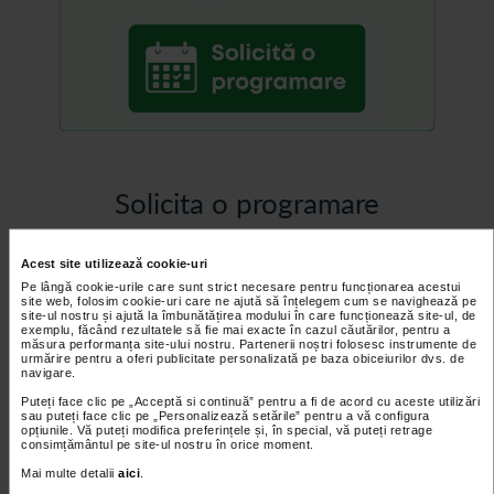
Solicita o programare
Rezultatele scanarii nu sunt transmise pacientilor. Acestea sunt
Acest site utilizează cookie-uri
utilizate exclusiv de catre tehnicianul ortoped pentru realizarea
talonetelor ortopedice personalizate.
Pe lângă cookie-urile care sunt strict necesare pentru funcționarea acestui
site web, folosim cookie-uri care ne ajută să înțelegem cum se navighează pe
Scannerul pentru evaluarea computerizata a talpii poate sustine o
site-ul nostru și ajută la îmbunătățirea modului în care funcționează site-ul, de
exemplu, făcând rezultatele să fie mai exacte în cazul căutărilor, pentru a
greutate de pana la 100 kg.
măsura performanța site-ului nostru. Partenerii noștri folosesc instrumente de
urmărire pentru a oferi publicitate personalizată pe baza obiceiurilor dvs. de
navigare.
Puteți face clic pe „Acceptă si continuă” pentru a fi de acord cu aceste utilizări
NUME SI PRENUME
*
sau puteți face clic pe „Personalizează setările” pentru a vă configura
opțiunile. Vă puteți modifica preferințele și, în special, vă puteți retrage
consimțământul pe site-ul nostru în orice moment.
Mai multe detalii
aici
.