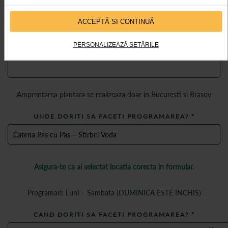
EMAIL
*
ACCEPTĂ SI CONTINUĂ
PERSONALIZEAZĂ SETĂRILE
TELEFON
*
Amprentarea plantara se realizeaza doar in Bucuresti si Brasov
UNDE DORITI SA FACETI PROGRAMAREA?
*
Asigura-te ca ai selectat locatia corecta in formular.
Programari: Luni – Sambata (DUMINICA ESTE INCHIS)
CAND DORITI SA FACETI PROGRAMAREA?
*