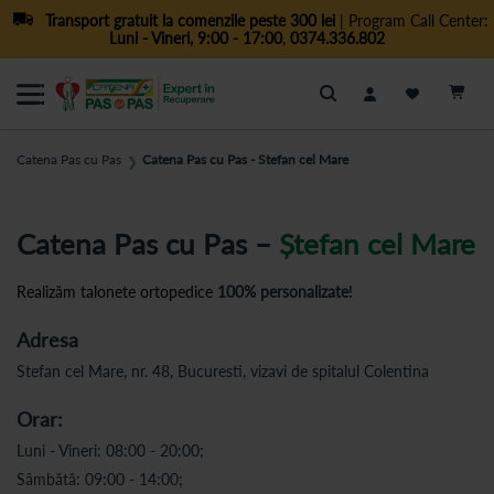
Transport gratuit la comenzile peste 300 lei
| Program Call Center:
Luni - Vineri, 9:00 - 17:00
,
0374.336.802
Cautare
Catena Pas cu Pas
Catena Pas cu Pas - Stefan cel Mare
❯
Catena Pas cu Pas –
Ștefan cel Mare
Realizăm talonete ortopedice
100% personalizate
!
Adresa
Stefan cel Mare, nr. 48, Bucuresti, vizavi de spitalul Colentina
Orar:
Luni - Vineri: 08:00 - 20:00;
Sâmbătă: 09:00 - 14:00;