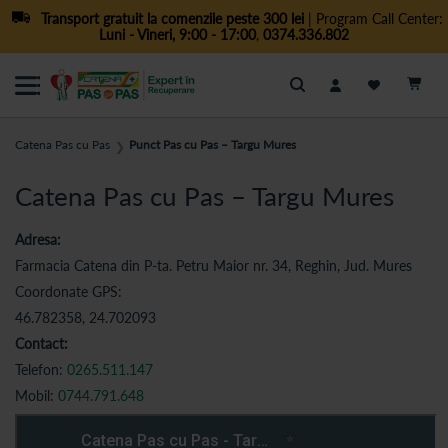
Transport gratuit la comenzile peste 300 lei
| Program Call Center:
Luni - Vineri, 9:00 - 17:00
,
0374.336.802
Cautare
Catena Pas cu Pas
Punct Pas cu Pas – Targu Mures
❯
Catena Pas cu Pas – Targu Mures
Adresa:
Farmacia Catena din P-ta. Petru Maior nr. 34, Reghin, Jud. Mures
Coordonate GPS:
46.782358, 24.702093
Contact:
Telefon:
0265.511.147
Mobil:
0744.791.648