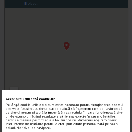
Acest site utilizează cookie-uri
Pe lângă cookie-urile care sunt strict necesare pentru funcționarea acestui
site web, folosim cookie-uri care ne ajută să înțelegem cum se navighează
pe site-ul nostru și ajută la îmbunătățirea modului în care funcționează site-
ul, de exemplu, făcând rezultatele să fie mai exacte în cazul căutărilor,
pentru a măsura performanța site-ului nostru. Partenerii noștri folosesc
instrumente de urmărire pentru a oferi publicitate personalizată pe baza
obiceiurilor dvs. de navigare.