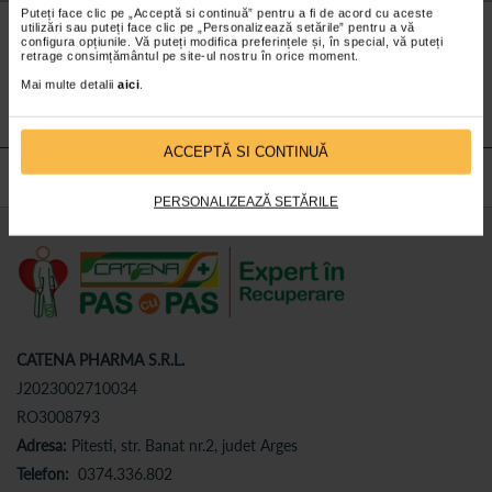
Puteți face clic pe „Acceptă si continuă” pentru a fi de acord cu aceste
Nu lăsa niciun
preț mic
neobservat.
utilizări sau puteți face clic pe „Personalizează setările” pentru a vă
configura opțiunile. Vă puteți modifica preferințele și, în special, vă puteți
Abonează-te
la newsletter-ul nostru!
retrage consimțământul pe site-ul nostru în orice moment.
Mai multe detalii
aici
.
Abonare
ACCEPTĂ SI CONTINUĂ
PERSONALIZEAZĂ SETĂRILE
CATENA PHARMA S.R.L.
J2023002710034
RO3008793
Adresa:
Pitesti, str. Banat nr.2, judet Arges
Telefon:
0374.336.802