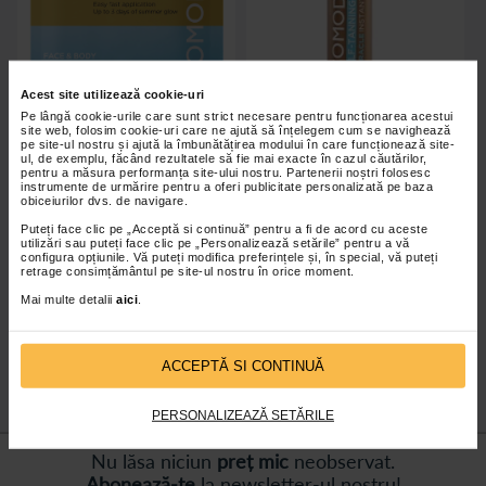
Acest site utilizează cookie-uri
Pe lângă cookie-urile care sunt strict necesare pentru funcționarea acestui
site web, folosim cookie-uri care ne ajută să înțelegem cum se navighează
pe site-ul nostru și ajută la îmbunătățirea modului în care funcționează site-
Servetele autobronzante
Spray autobronzant INSTANT
ul, de exemplu, făcând rezultatele să fie mai exacte în cazul căutărilor,
Original GOLD, 8 bucati,
MIRACLE, 200ml, Comodynes
pentru a măsura performanța site-ului nostru. Partenerii noștri folosesc
Comodynes
instrumente de urmărire pentru a oferi publicitate personalizată pe baza
obiceiurilor dvs. de navigare.
Puteți face clic pe „Acceptă si continuă” pentru a fi de acord cu aceste
utilizări sau puteți face clic pe „Personalizează setările” pentru a vă
configura opțiunile. Vă puteți modifica preferințele și, în special, vă puteți
retrage consimțământul pe site-ul nostru în orice moment.
Indisponibil
Indisponibil
Mai multe detalii
aici
.
ACCEPTĂ SI CONTINUĂ
PERSONALIZEAZĂ SETĂRILE
Nu lăsa niciun
preț mic
neobservat.
Abonează-te
la newsletter-ul nostru!