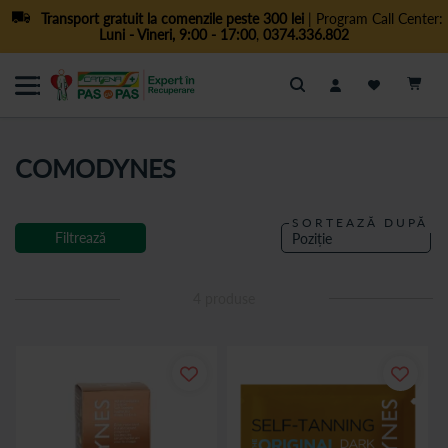
Transport gratuit la comenzile peste 300 lei
| Program Call Center:
Luni - Vineri, 9:00 - 17:00
,
0374.336.802
Cautare
COMODYNES
SORTEAZĂ DUPĂ
Filtrează
4
produse