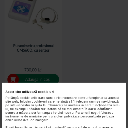
Pulsoximetru profesional
CMS60D, cu senzor
730,00 Lei
Adaugă în coș
Acest site utilizează cookie-uri
Pe lângă cookie-urile care sunt strict necesare pentru funcționarea acestui
site web, folosim cookie-uri care ne ajută să înțelegem cum se navighează
pe site-ul nostru și ajută la îmbunătățirea modului în care funcționează site-
ul, de exemplu, făcând rezultatele să fie mai exacte în cazul căutărilor,
pentru a măsura performanța site-ului nostru. Partenerii noștri folosesc
instrumente de urmărire pentru a oferi publicitate personalizată pe baza
obiceiurilor dvs. de navigare.
Nu lăsa niciun
preț mic
neobservat.
Puteți face clic pe „Acceptă si continuă” pentru a fi de acord cu aceste