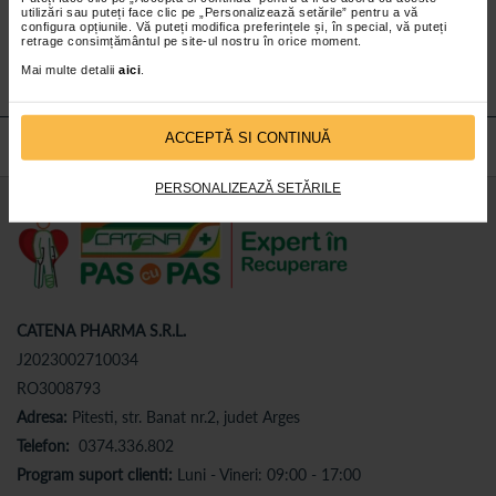
utilizări sau puteți face clic pe „Personalizează setările” pentru a vă
Abonează-te
la newsletter-ul nostru!
configura opțiunile. Vă puteți modifica preferințele și, în special, vă puteți
retrage consimțământul pe site-ul nostru în orice moment.
Abonare
Mai multe detalii
aici
.
ACCEPTĂ SI CONTINUĂ
PERSONALIZEAZĂ SETĂRILE
CATENA PHARMA S.R.L.
J2023002710034
RO3008793
Adresa:
Pitesti, str. Banat nr.2, judet Arges
Telefon:
0374.336.802
Program suport clienti:
Luni - Vineri: 09:00 - 17:00