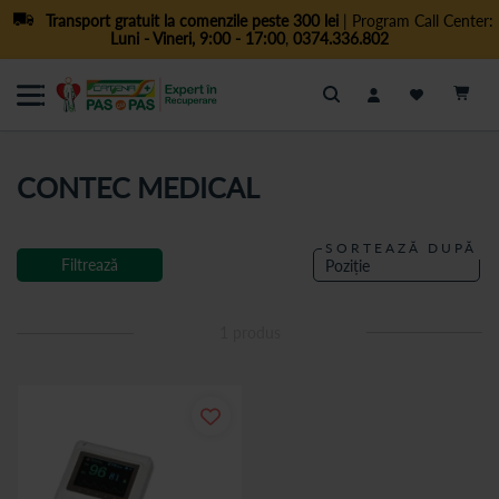
Transport gratuit la comenzile peste 300 lei
| Program Call Center:
Luni - Vineri, 9:00 - 17:00
,
0374.336.802
Cautare
CONTEC MEDICAL
SORTEAZĂ DUPĂ
Filtrează
1
produs