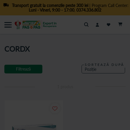
Transport gratuit la comenzile peste 300 lei
| Program Call Center:
Luni - Vineri, 9:00 - 17:00
,
0374.336.802
Cautare
CORDX
SORTEAZĂ DUPĂ
Filtrează
1
produs