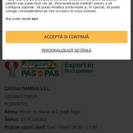
utilizări sau puteți face clic pe „Personalizează setările” pentru a vă
Abonează-te
la newsletter-ul nostru!
configura opțiunile. Vă puteți modifica preferințele și, în special, vă puteți
retrage consimțământul pe site-ul nostru în orice moment.
Abonare
Mai multe detalii
aici
.
ACCEPTĂ SI CONTINUĂ
PERSONALIZEAZĂ SETĂRILE
CATENA PHARMA S.R.L.
J2023002710034
RO3008793
Adresa:
Pitesti, str. Banat nr.2, judet Arges
Telefon:
0374.336.802
Program suport clienti:
Luni - Vineri: 09:00 - 17:00