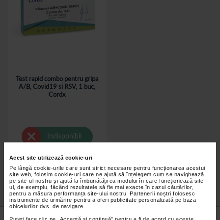
Test rapid combo pentru gripa
A/B, Covid19 si RSV, 1 buc,
Cordx
Indisponibil
Acest site utilizează cookie-uri
Pe lângă cookie-urile care sunt strict necesare pentru funcționarea acestui
site web, folosim cookie-uri care ne ajută să înțelegem cum se navighează
pe site-ul nostru și ajută la îmbunătățirea modului în care funcționează site-
ul, de exemplu, făcând rezultatele să fie mai exacte în cazul căutărilor,
pentru a măsura performanța site-ului nostru. Partenerii noștri folosesc
instrumente de urmărire pentru a oferi publicitate personalizată pe baza
obiceiurilor dvs. de navigare.
Nu lăsa niciun
preț mic
neobservat.
Puteți face clic pe „Acceptă si continuă” pentru a fi de acord cu aceste