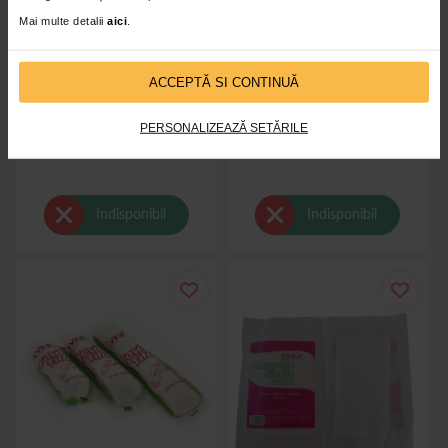
Mai multe detalii
aici
.
ACCEPTĂ SI CONTINUĂ
Fasa tifon 20cm x 10m, Evrika
Fasa tifon 15cm x 10m, Evrika
Quality
Quality
PERSONALIZEAZĂ SETĂRILE
Indisponibil
Indisponibil