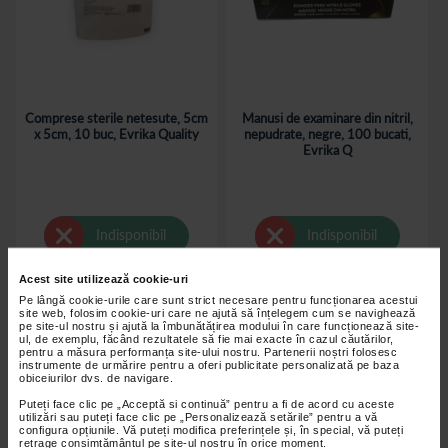
Comprese sterile netesute, 5cm
Manusi de examinare din nitril,
x 5cm, 10 buc, Evrika Quality
nepudrate, negre, 100 bucati,
Evrika Q
Indisponibil
Indisponibil
Acest site utilizează cookie-uri
Pe lângă cookie-urile care sunt strict necesare pentru funcționarea acestui
site web, folosim cookie-uri care ne ajută să înțelegem cum se navighează
pe site-ul nostru și ajută la îmbunătățirea modului în care funcționează site-
ul, de exemplu, făcând rezultatele să fie mai exacte în cazul căutărilor,
pentru a măsura performanța site-ului nostru. Partenerii noștri folosesc
instrumente de urmărire pentru a oferi publicitate personalizată pe baza
obiceiurilor dvs. de navigare.
Puteți face clic pe „Acceptă si continuă” pentru a fi de acord cu aceste
utilizări sau puteți face clic pe „Personalizează setările” pentru a vă
configura opțiunile. Vă puteți modifica preferințele și, în special, vă puteți
retrage consimțământul pe site-ul nostru în orice moment.