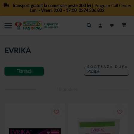
Transport gratuit la comenzile peste 300 lei
| Program Call Center:
Luni - Vineri, 9:00 - 17:00
,
0374.336.802
Cautare
EVRIKA
SORTEAZĂ DUPĂ
Filtrează
10
produse